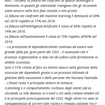
alert. Tuttavia, la fiducia nei confronti di queste tecnologie è
diminuita, in quanto gli intervistati ritengono che gli strumenti
siano ancora nella loro fase iniziale o non pronti:
La fiducia nei confronti del machine learning è diminuita al 69%
nel 2019 rispetto al 77% nel 2018.
La fiducia nell’Intelligenza Artificiale è scesa al 66% rispetto al
74% nel 2018.
La fiducia nell’automazione è scesa al 75% rispetto all’83% nel
2018.
– La protezione di dipendenti/utenti continua ad essere una
grande sfida per gran parte dei CISO – è essenziale che il
processo organizzativo si basi sin da subito sulla formazione in
ambito sicurezza.
Solo il 51% ritiene di fare un ottimo lavoro nella gestione della
sicurezza dei dipendenti grazie a un processo ottimale di
gestione delle assunzioni e delle persone che lasciano l’azienda.
– L’Email resta il principale vettore di minacce.
Il phishing e il comportamento rischioso degli utenti (ad es.
cliccando su link dannosi in e-mail o siti web) rimane elevato ed
è la principale preoccupazione dei CISO. Negli ultimi tre anni la
consapevolezza di correre tale rischio è rimasta costante tra il