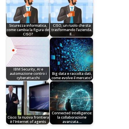
Sicurezza informatica,
CISO, un ruolo che sta
come cambia la figura del
trasformando l’azienda.
CISO?
Il…
IBM Security, AI e
automazione contro i
Big data e raccolta dati,
cyberattacchi
come evolve il mercato?
Connected Intelligence:
Cisco: la nuova frontiera
la collaborazione
è l'Internet of agents
avanzata…