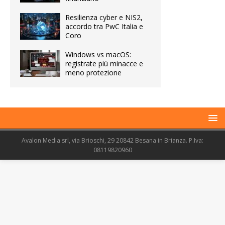
Resilienza cyber e NIS2,
accordo tra PwC Italia e
Coro
Windows vs macOS:
registrate più minacce e
meno protezione
Avalon Media srl, via Brioschi, 29 20842 Besana in Brianza. P.Iva:
08119820960