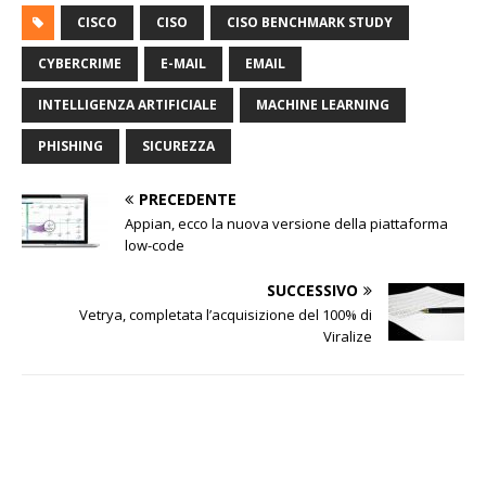
CISCO
CISO
CISO BENCHMARK STUDY
CYBERCRIME
E-MAIL
EMAIL
INTELLIGENZA ARTIFICIALE
MACHINE LEARNING
PHISHING
SICUREZZA
PRECEDENTE
Appian, ecco la nuova versione della piattaforma
low-code
SUCCESSIVO
Vetrya, completata l’acquisizione del 100% di
Viralize