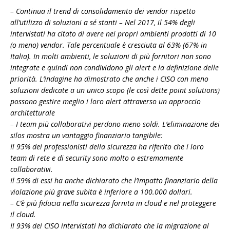
– Continua il trend di consolidamento dei vendor rispetto
all’utilizzo di soluzioni a sé stanti – Nel 2017, il 54% degli
intervistati ha citato di avere nei propri ambienti prodotti di 10
(o meno) vendor. Tale percentuale è cresciuta al 63% (67% in
Italia). In molti ambienti, le soluzioni di più fornitori non sono
integrate e quindi non condividono gli alert e la definizione delle
priorità. L’indagine ha dimostrato che anche i CISO con meno
soluzioni dedicate a un unico scopo (le così dette point solutions)
possono gestire meglio i loro alert attraverso un approccio
architetturale
– I team più collaborativi perdono meno soldi. L’eliminazione dei
silos mostra un vantaggio finanziario tangibile:
Il 95% dei professionisti della sicurezza ha riferito che i loro
team di rete e di security sono molto o estremamente
collaborativi.
Il 59% di essi ha anche dichiarato che l’impatto finanziario della
violazione più grave subita è inferiore a 100.000 dollari.
– C’è più fiducia nella sicurezza fornita in cloud e nel proteggere
il cloud.
Il 93% dei CISO intervistati ha dichiarato che la migrazione al