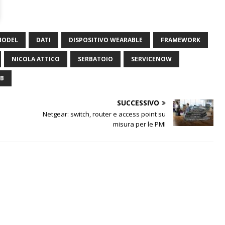
MODEL
DATI
DISPOSITIVO WEARABLE
FRAMEWORK
NICOLA ATTICO
SERBATOIO
SERVICENOW
B
SUCCESSIVO
Netgear: switch, router e access point su
misura per le PMI