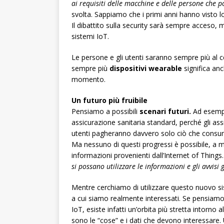
ai requisiti delle macchine e delle persone che p
svolta. Sappiamo che i primi anni hanno visto lo
Il dibattito sulla security sarà sempre acceso, 
sistemi IoT.
Le persone e gli utenti saranno sempre più al ce
sempre più
dispositivi wearable
significa an
momento.
Un futuro più fruibile
Pensiamo a possibili
scenari futuri.
Ad esempi
assicurazione sanitaria standard, perché gli assi
utenti pagheranno davvero solo ciò che consuma
Ma nessuno di questi progressi è possibile, a m
informazioni provenienti dall’Internet of Things
si possano utilizzare le informazioni e gli avvisi 
Mentre cerchiamo di utilizzare questo nuovo si
a cui siamo realmente interessati. Se pensiamo a
IoT, esiste infatti un’orbita più stretta intorno
sono le “cose” e i dati che devono interessare.