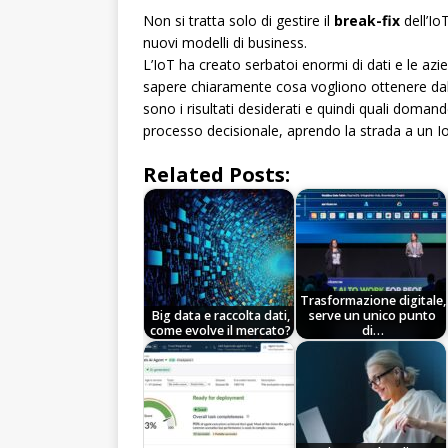
Non si tratta solo di gestire il
break-fix
dell’IoT
nuovi modelli di business.
L’IoT ha creato serbatoi enormi di dati e le az
sapere chiaramente cosa vogliono ottenere dall
sono i risultati desiderati e quindi quali doman
processo decisionale, aprendo la strada a un Io
Related Posts:
Trasformazione digitale,
Big data e raccolta dati,
serve un unico punto
come evolve il mercato?
di…