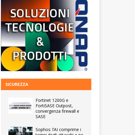
SICUREZZA
Fortinet 1200G e
FortiSASE Outpost,
convergenza firewall e
SASE
Sophos: l’AI comprime i
tempi degli attacchi e ne