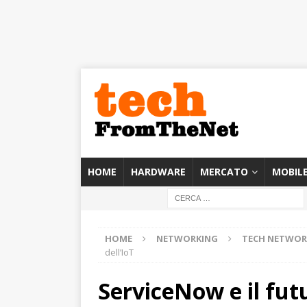
HOME
HARDWARE
MERCATO
MOBIL
HOME
NETWORKING
TECH NETWOR
dell’IoT
ServiceNow e il fut