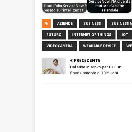
ServiceNow: l’IA diventa
Il portfolio ServiceNow è
motore d’azione
basato sull’intelligenza…
aziendale
AZIENDE
BUSINESS
BUSINESS 
FUTURO
INTERNET OF THINGS
IOT
VIDEOCAMERA
WEARABLE DEVICE
WE
PRECEDENTE
Dal Mise in arrivo per FITT un
finanziamento di 10 milioni