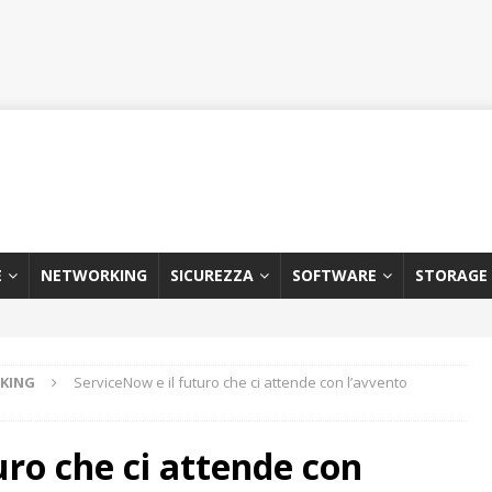
E
NETWORKING
SICUREZZA
SOFTWARE
STORAGE
KING
ServiceNow e il futuro che ci attende con l’avvento
uro che ci attende con