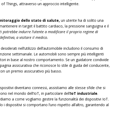
et of Things, attraverso un approccio intelligente.
nitoraggio dello stato di salute,
un utente ha di solito una
mantenere in target il battito cardiaco, la pressione sanguigna e il
ti potrebbe indurre l’utente a modificare il proprio regime di
efinitiva, a visitare il medico.
desiderati nell’utilizzo dell’automobile includono il consumo di
enzione settimanale. Le automobili sono sempre più intelligenti
atori in base al nostro comportamento. Se un guidatore condivide
agnia assicurativa che riconosce lo stile di guida del conducente,
con un premio assicurativo più basso.
sitivi diventano connessi, assistiamo alle stesse sfide che si
ono nel mondo dell’IoT, in particolare dell’
IoT industriale
.
diamo a come vogliamo gestire la funzionalità dei dispositivi IoT.
i dispositivi si comportano l’uno rispetto all’altro, garantendo al