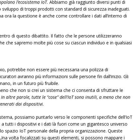
opolano l’ecosistema IoT.
Abbiamo già raggiunto diversi punti di
 sviluppo di troppi prodotti con standard di sicurezza inadeguati.
ma ora la questione è anche come controllare i dati all’interno di
ntro di questo dibattito. Il fatto che le persone utilizzeranno
che che sapremo molte più cose su ciascun individuo e in qualsiasi
o, potrebbe non essere più necessaria una polizza di
curatori avranno più informazioni sulle persone fin dall’inizio. Gli
no, in un futuro più fruibile.
eno che non si crei un sistema che ci consenta di sfruttare le
.
In altre parole, tutte le “cose” dell’IoT sono inutili, a meno che non
generati dai dispositivi.
stema, possiamo puntarlo verso le componenti specifiche dell’IoT
 tutti i dispositivi e i dati là fuori come un gigantesco universo
 allo spazio IoT personale della propria organizzazione. Queste
 Una volta focalizzati su questi elementi, si possono mappare i