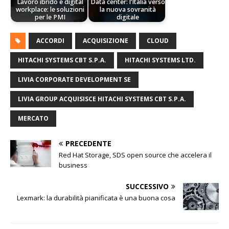
Lavoro ibrido e digital
Data center: l’Italia verso
workplace: le soluzioni
la nuova sovranità
per le PMI
digitale
ACCORDI
ACQUISIZIONE
CLOUD
HITACHI SYSTEMS CBT S.P.A.
HITACHI SYSTEMS LTD.
LIVIA CORPORATE DEVELOPMENT SE
LIVIA GROUP ACQUISISCE HITACHI SYSTEMS CBT S.P.A.
MERCATO
PRECEDENTE
Red Hat Storage, SDS open source che accelera il
business
SUCCESSIVO
Lexmark: la durabilità pianificata è una buona cosa