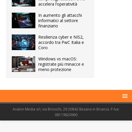
accelera l’operatività
In aumento gli attacchi
informatici al settore
finanziario
Resilienza cyber e NIS2,
accordo tra PwC Italia e
Coro
Windows vs macOS:
registrate più minacce e
meno protezione
Avalon Media srl, via Brioschi, 29 20842 Besana in Brianza. P.Iva:
08119820960