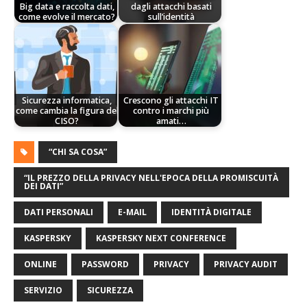
Big data e raccolta dati,
dagli attacchi basati
come evolve il mercato?
sull’identità
Sicurezza informatica,
Crescono gli attacchi IT
come cambia la figura del
contro i marchi più
CISO?
amati…
“CHI SA COSA”
“IL PREZZO DELLA PRIVACY NELL'EPOCA DELLA PROMISCUITÀ
DEI DATI”
DATI PERSONALI
E-MAIL
IDENTITÀ DIGITALE
KASPERSKY
KASPERSKY NEXT CONFERENCE
ONLINE
PASSWORD
PRIVACY
PRIVACY AUDIT
SERVIZIO
SICUREZZA