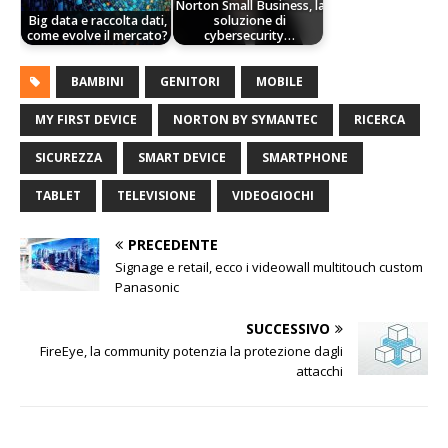
Norton Small Business, la
Big data e raccolta dati,
soluzione di
come evolve il mercato?
cybersecurity…
BAMBINI
GENITORI
MOBILE
MY FIRST DEVICE
NORTON BY SYMANTEC
RICERCA
SICUREZZA
SMART DEVICE
SMARTPHONE
TABLET
TELEVISIONE
VIDEOGIOCHI
PRECEDENTE
Signage e retail, ecco i videowall multitouch custom
Panasonic
SUCCESSIVO
FireEye, la community potenzia la protezione dagli
attacchi