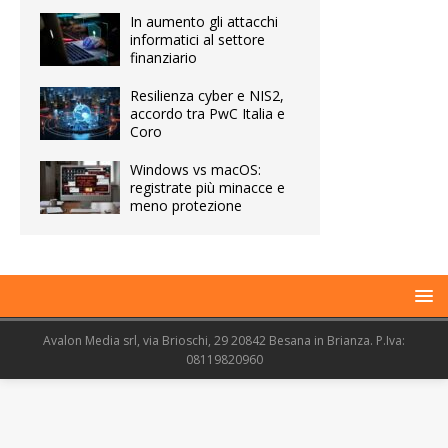
In aumento gli attacchi
informatici al settore
finanziario
Resilienza cyber e NIS2,
accordo tra PwC Italia e
Coro
Windows vs macOS:
registrate più minacce e
meno protezione
Avalon Media srl, via Brioschi, 29 20842 Besana in Brianza. P.Iva:
08119820960