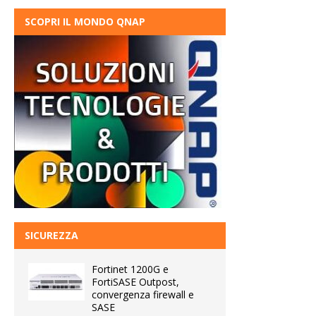
SCOPRI IL MONDO QNAP
SICUREZZA
Fortinet 1200G e
FortiSASE Outpost,
convergenza firewall e
SASE