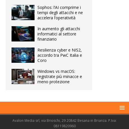
Sophos: l’AI comprime i
tempi degli attacchi e ne
accelera l’operatività
In aumento gli attacchi
informatici al settore
finanziario
Resilienza cyber e NIS2,
accordo tra PwC Italia e
Coro
Windows vs macOS:
registrate più minacce e
meno protezione
Avalon Media srl, via Brioschi, 29 20842 Besana in Brianza. P.Iva:
08119820960