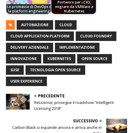
Portworx per i CIO,
Le promesse di DevOps e
migrare da VMWare a
la platform engineering
Kubernetes
AUTOMAZIONE
CLOUD
CLOUD APPLICATION PLATFORM
CLOUD FOUNDRY
DELIVERY AZIENDALE
IMPLEMENTAZIONE
INNOVAZIONE
KUBERNETES
OPEN SOURCE
SUSE
TECNOLOGIA OPEN SOURCE
USER EXPERIENCE
PRECEDENTE
ReLicense, prosegue il roadshow “Intelligent
Licensing 2018”
SUCCESSIVO
Carbon Black si espande ancora e arriva anche in