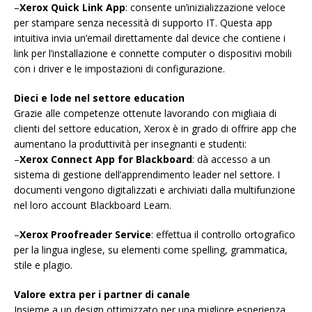
–
Xerox Quick Link App
: consente un’inizializzazione veloce
per stampare senza necessità di supporto IT. Questa app
intuitiva invia un’email direttamente dal device che contiene i
link per l’installazione e connette computer o dispositivi mobili
con i driver e le impostazioni di configurazione.
Dieci e lode nel settore education
Grazie alle competenze ottenute lavorando con migliaia di
clienti del settore education, Xerox è in grado di offrire app che
aumentano la produttività per insegnanti e studenti:
–
Xerox Connect App for Blackboard
: dà accesso a un
sistema di gestione dell’apprendimento leader nel settore. I
documenti vengono digitalizzati e archiviati dalla multifunzione
nel loro account Blackboard Learn.
–
Xerox Proofreader Service
: effettua il controllo ortografico
per la lingua inglese, su elementi come spelling, grammatica,
stile e plagio.
Valore extra per i partner di canale
Insieme a un design ottimizzato per una migliore esperienza