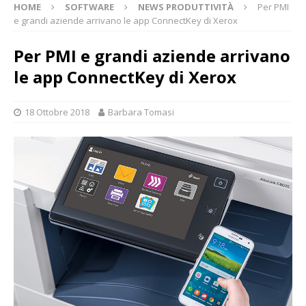
HOME
SOFTWARE
NEWS PRODUTTIVITÀ
Per PMI
e grandi aziende arrivano le app ConnectKey di Xerox
Per PMI e grandi aziende arrivano
le app ConnectKey di Xerox
18 Ottobre 2018
Barbara Tomasi