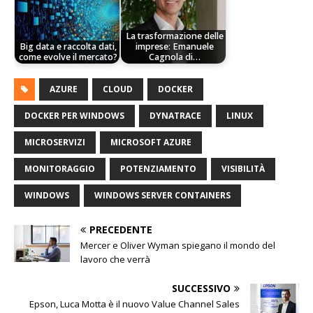
La trasformazione delle
Big data e raccolta dati,
imprese: Emanuele
come evolve il mercato?
Cagnola di…
AZURE
CLOUD
DOCKER
DOCKER PER WINDOWS
DYNATRACE
LINUX
MICROSERVIZI
MICROSOFT AZURE
MONITORAGGIO
POTENZIAMENTO
VISIBILITÀ
WINDOWS
WINDOWS SERVER CONTAINERS
PRECEDENTE
Mercer e Oliver Wyman spiegano il mondo del
lavoro che verrà
SUCCESSIVO
Epson, Luca Motta è il nuovo Value Channel Sales