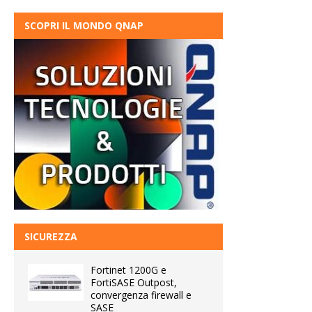
SCOPRI IL MONDO QNAP
SICUREZZA
Fortinet 1200G e
FortiSASE Outpost,
convergenza firewall e
SASE