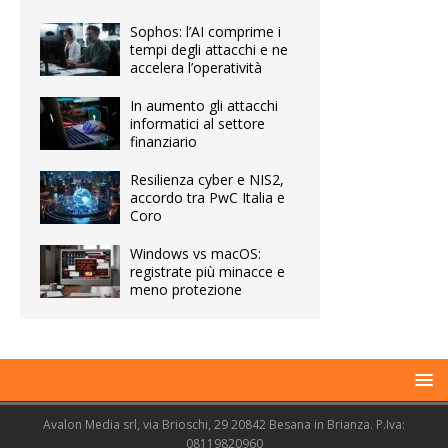
Sophos: l’AI comprime i
tempi degli attacchi e ne
accelera l’operatività
In aumento gli attacchi
informatici al settore
finanziario
Resilienza cyber e NIS2,
accordo tra PwC Italia e
Coro
Windows vs macOS:
registrate più minacce e
meno protezione
Avalon Media srl, via Brioschi, 29 20842 Besana in Brianza. P.Iva:
08119820960