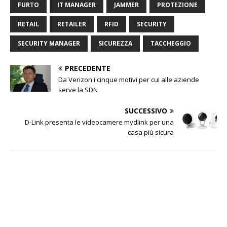
FURTO
IT MANAGER
JAMMER
PROTEZIONE
RETAIL
RETAILER
RFID
SECURITY
SECURITY MANAGER
SICUREZZA
TACCHEGGIO
PRECEDENTE
Da Verizon i cinque motivi per cui alle aziende
serve la SDN
SUCCESSIVO
D-Link presenta le videocamere mydlink per una
casa più sicura