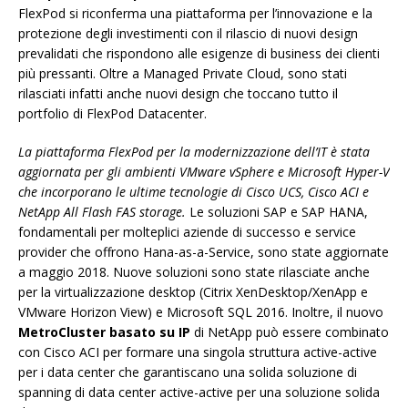
FlexPod si riconferma una piattaforma per l’innovazione e la
protezione degli investimenti con il rilascio di nuovi design
prevalidati che rispondono alle esigenze di business dei clienti
più pressanti. Oltre a Managed Private Cloud, sono stati
rilasciati infatti anche nuovi design che toccano tutto il
portfolio di FlexPod Datacenter.
La piattaforma FlexPod per la modernizzazione dell’IT è stata
aggiornata per gli ambienti VMware vSphere e Microsoft Hyper-V
che incorporano le ultime tecnologie di Cisco UCS, Cisco ACI e
NetApp All Flash FAS storage.
Le soluzioni SAP e SAP HANA,
fondamentali per molteplici aziende di successo e service
provider che offrono Hana-as-a-Service, sono state aggiornate
a maggio 2018. Nuove soluzioni sono state rilasciate anche
per la virtualizzazione desktop (Citrix XenDesktop/XenApp e
VMware Horizon View) e Microsoft SQL 2016. Inoltre, il nuovo
MetroCluster basato su IP
di NetApp può essere combinato
con Cisco ACI per formare una singola struttura active-active
per i data center che garantiscano una solida soluzione di
spanning di data center active-active per una soluzione solida