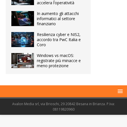
accelera l’operatività
In aumento gli attacchi
informatici al settore
finanziario
Resilienza cyber e NIS2,
accordo tra PwC Italia e
Coro
Windows vs macOS:
registrate più minacce e
meno protezione
Avalon Media srl, via Brioschi, 29 20842 Besana in Brianza. P.Iva:
08119820960