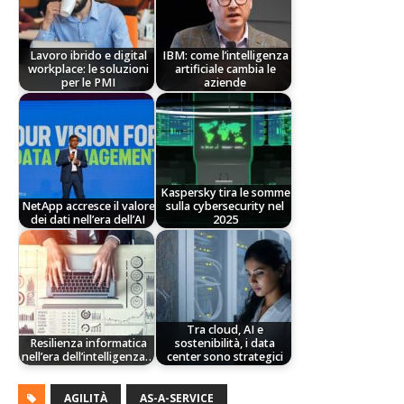
Lavoro ibrido e digital
IBM: come l’intelligenza
workplace: le soluzioni
artificiale cambia le
per le PMI
aziende
Kaspersky tira le somme
NetApp accresce il valore
sulla cybersecurity nel
dei dati nell’era dell’AI
2025
Tra cloud, AI e
Resilienza informatica
sostenibilità, i data
nell’era dell’intelligenza…
center sono strategici
AGILITÀ
AS-A-SERVICE