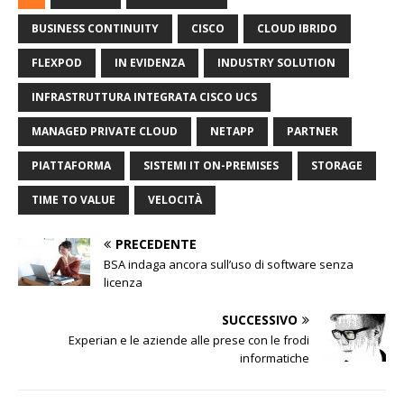
BUSINESS CONTINUITY
CISCO
CLOUD IBRIDO
FLEXPOD
IN EVIDENZA
INDUSTRY SOLUTION
INFRASTRUTTURA INTEGRATA CISCO UCS
MANAGED PRIVATE CLOUD
NETAPP
PARTNER
PIATTAFORMA
SISTEMI IT ON-PREMISES
STORAGE
TIME TO VALUE
VELOCITÀ
PRECEDENTE
BSA indaga ancora sull’uso di software senza
licenza
SUCCESSIVO
Experian e le aziende alle prese con le frodi
informatiche