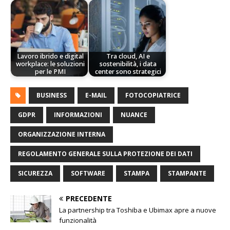
Lavoro ibrido e digital
Tra cloud, AI e
workplace: le soluzioni
sostenibilità, i data
per le PMI
center sono strategici
BUSINESS
E-MAIL
FOTOCOPIATRICE
GDPR
INFORMAZIONI
NUANCE
ORGANIZZAZIONE INTERNA
REGOLAMENTO GENERALE SULLA PROTEZIONE DEI DATI
SICUREZZA
SOFTWARE
STAMPA
STAMPANTE
PRECEDENTE
La partnership tra Toshiba e Ubimax apre a nuove
funzionalità