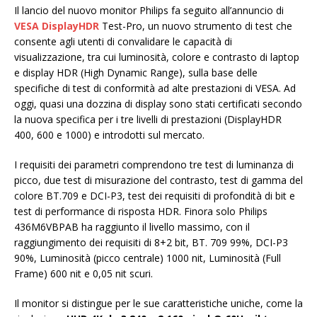
Il lancio del nuovo monitor Philips fa seguito all’annuncio di
VESA DisplayHDR
Test-Pro, un nuovo strumento di test che
consente agli utenti di convalidare le capacità di
visualizzazione, tra cui luminosità, colore e contrasto di laptop
e display HDR (High Dynamic Range), sulla base delle
specifiche di test di conformità ad alte prestazioni di VESA. Ad
oggi, quasi una dozzina di display sono stati certificati secondo
la nuova specifica per i tre livelli di prestazioni (DisplayHDR
400, 600 e 1000) e introdotti sul mercato.
I requisiti dei parametri comprendono tre test di luminanza di
picco, due test di misurazione del contrasto, test di gamma del
colore BT.709 e DCI-P3, test dei requisiti di profondità di bit e
test di performance di risposta HDR. Finora solo Philips
436M6VBPAB ha raggiunto il livello massimo, con il
raggiungimento dei requisiti di 8+2 bit, BT. 709 99%, DCI-P3
90%, Luminosità (picco centrale) 1000 nit, Luminosità (Full
Frame) 600 nit e 0,05 nit scuri.
Il monitor si distingue per le sue caratteristiche uniche, come la