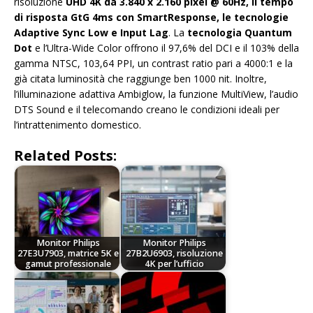
risoluzione
UHD 4K da 3.840 x 2.160 pixel @ 60Hz, il tempo
di risposta GtG 4ms con SmartResponse, le tecnologie
Adaptive Sync Low e Input Lag
. La
tecnologia Quantum
Dot
e l’Ultra-Wide Color offrono il 97,6% del DCI e il 103% della
gamma NTSC, 103,64 PPI, un contrast ratio pari a 4000:1 e la
già citata luminosità che raggiunge ben 1000 nit. Inoltre,
l’illuminazione adattiva Ambiglow, la funzione MultiView, l’audio
DTS Sound e il telecomando creano le condizioni ideali per
l’intrattenimento domestico.
Related Posts:
Monitor Philips
Monitor Philips
27E3U7903, matrice 5K e
27B2U6903, risoluzione
gamut professionale
4K per l’ufficio