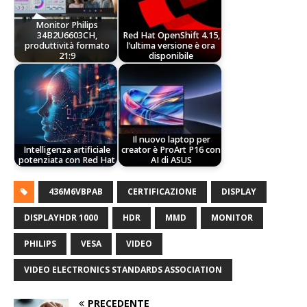
Monitor Philips
34B2U6603CH,
Red Hat OpenShift 4.15,
produttività formato
l’ultima versione è ora
21:9
disponibile
Il nuovo laptop per
Intelligenza artificiale
creator è ProArt P16 con
potenziata con Red Hat
AI di ASUS
436M6VBPAB
CERTIFICAZIONE
DISPLAY
DISPLAYHDR 1000
HDR
MMD
MONITOR
PHILIPS
VESA
VIDEO
VIDEO ELECTRONICS STANDARDS ASSOCIATION
PRECEDENTE