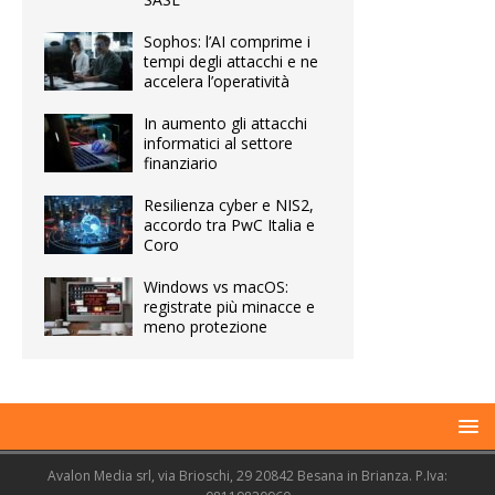
Sophos: l’AI comprime i
tempi degli attacchi e ne
accelera l’operatività
In aumento gli attacchi
informatici al settore
finanziario
Resilienza cyber e NIS2,
accordo tra PwC Italia e
Coro
Windows vs macOS:
registrate più minacce e
meno protezione
Avalon Media srl, via Brioschi, 29 20842 Besana in Brianza. P.Iva: