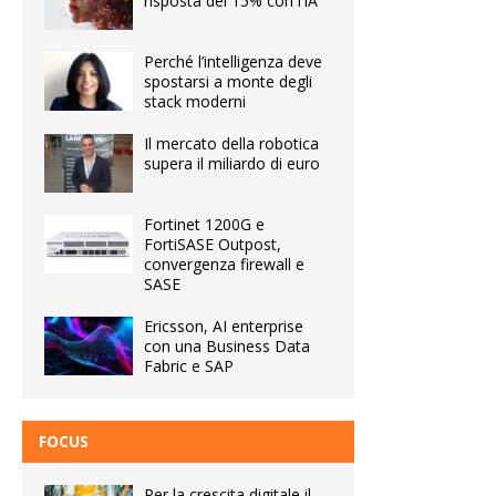
risposta del 15% con l’IA
Perché l’intelligenza deve
spostarsi a monte degli
stack moderni
Il mercato della robotica
supera il miliardo di euro
Fortinet 1200G e
FortiSASE Outpost,
convergenza firewall e
SASE
Ericsson, AI enterprise
con una Business Data
Fabric e SAP
FOCUS
Per la crescita digitale il