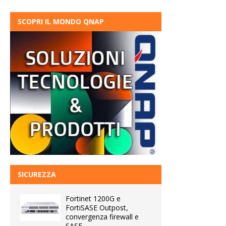
SCOPRI IL MONDO QNAP
SICUREZZA
Fortinet 1200G e
FortiSASE Outpost,
convergenza firewall e
SASE