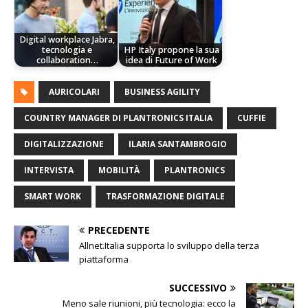
Digital workplace Jabra,
tecnologia e
HP Italy propone la sua
collaboration…
idea di Future of Work
AURICOLARI
BUSINESS AGILITY
COUNTRY MANAGER DI PLANTRONICS ITALIA
CUFFIE
DIGITALIZZAZIONE
ILARIA SANTAMBROGIO
INTERVISTA
MOBILITÀ
PLANTRONICS
SMART WORK
TRASFORMAZIONE DIGITALE
PRECEDENTE
Allnet.Italia supporta lo sviluppo della terza
piattaforma
SUCCESSIVO
Meno sale riunioni, più tecnologia: ecco la