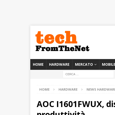
HOME
HARDWARE
MERCATO
MOBIL
HOME
HARDWARE
NEWS HARDWAR
AOC I1601FWUX, disp
produttività