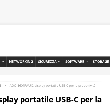
E
NETWORKING
SICUREZZA
SOFTWARE
STORAGE
E
AOC I1601FWUX, display portatile USB-C per la produttività
lay portatile USB-C per la