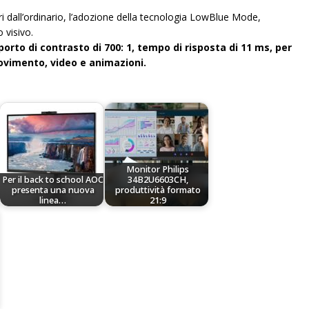
ri dall’ordinario, l’adozione della tecnologia LowBlue Mode,
 visivo.
rto di contrasto di 700: 1, tempo di risposta di 11 ms, per
movimento, video e animazioni.
Monitor Philips
Per il back to school AOC
34B2U6603CH,
presenta una nuova
produttività formato
linea…
21:9