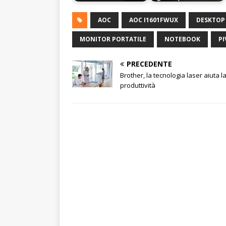
AOC
AOC I1601FWUX
DESKTOP
MONITOR PORTATILE
NOTEBOOK
P
PRECEDENTE
Brother, la tecnologia laser aiuta l
produttività