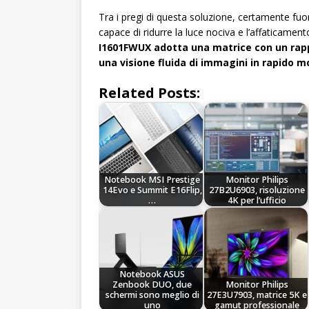
Tra i pregi di questa soluzione, certamente fuo
capace di ridurre la luce nociva e l’affaticamento
I1601FWUX adotta una matrice con un rappo
una visione fluida di immagini in rapido 
Related Posts:
Notebook MSI Prestige
Monitor Philips
14Evo e Summit E16Flip,
27B2U6903, risoluzione
…
4K per l’ufficio
Notebook ASUS
Zenbook DUO, due
Monitor Philips
schermi sono meglio di
27E3U7903, matrice 5K e
uno
gamut professionale