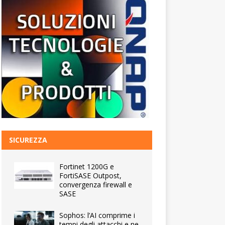
SICUREZZA
Fortinet 1200G e
FortiSASE Outpost,
convergenza firewall e
SASE
Sophos: l’AI comprime i
tempi degli attacchi e ne