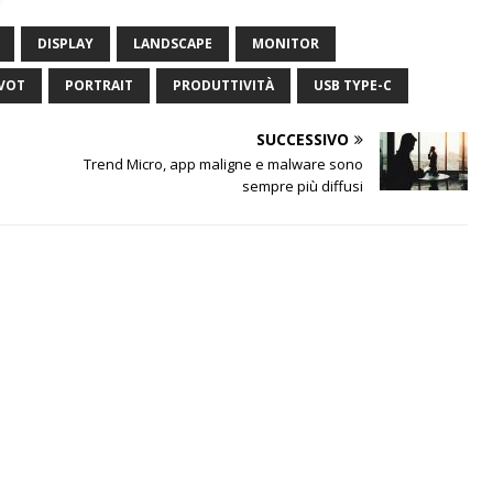
DISPLAY
LANDSCAPE
MONITOR
IVOT
PORTRAIT
PRODUTTIVITÀ
USB TYPE-C
SUCCESSIVO
a
Trend Micro, app maligne e malware sono
sempre più diffusi