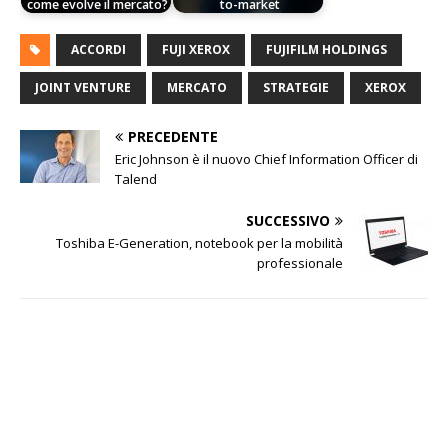
come evolve il mercato?
to-market
ACCORDI
FUJI XEROX
FUJIFILM HOLDINGS
JOINT VENTURE
MERCATO
STRATEGIE
XEROX
PRECEDENTE
Eric Johnson è il nuovo Chief Information Officer di
Talend
SUCCESSIVO
Toshiba E-Generation, notebook per la mobilità
professionale