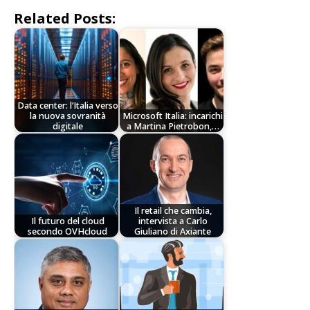
Related Posts:
Data center: l’Italia verso
la nuova sovranità
Microsoft Italia: incarichi
digitale
a Martina Pietrobon,…
Il retail che cambia,
Il futuro del cloud
intervista a Carlo
secondo OVHcloud
Giuliano di Axiante