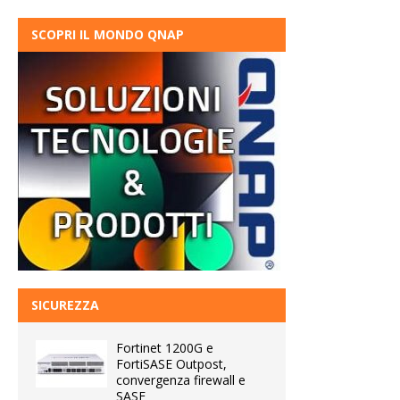
SCOPRI IL MONDO QNAP
SICUREZZA
Fortinet 1200G e
FortiSASE Outpost,
convergenza firewall e
SASE