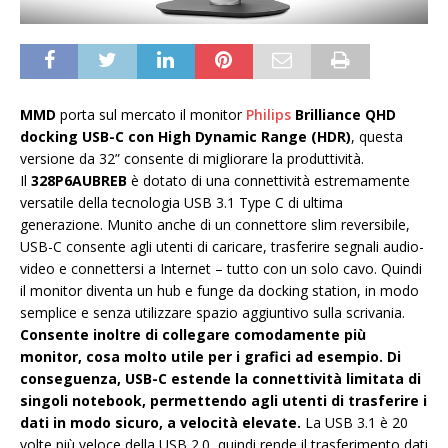
MMD
porta sul mercato il monitor
Philips
Brilliance QHD
docking USB-C con High Dynamic Range (HDR)
, questa
versione da 32” consente di migliorare la produttività.
Il
328P6AUBREB
è dotato di una connettività estremamente
versatile della tecnologia USB 3.1 Type C di ultima
generazione. Munito anche di un connettore slim reversibile,
USB-C consente agli utenti di caricare, trasferire segnali audio-
video e connettersi a Internet – tutto con un solo cavo. Quindi
il monitor diventa un hub e funge da docking station, in modo
semplice e senza utilizzare spazio aggiuntivo sulla scrivania.
Consente inoltre di collegare comodamente più
monitor, cosa molto utile per i grafici ad esempio. Di
conseguenza, USB-C estende la connettività limitata di
singoli notebook, permettendo agli utenti di trasferire i
dati in modo sicuro, a velocità elevate.
La USB 3.1 è 20
volte più veloce della USB 2.0, quindi rende il trasferimento dati