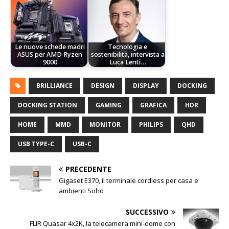
Le nuove schede madri
Tecnologia e
ASUS per AMD Ryzen
sostenibilità, intervista a
9000
Luca Lenti…
BRILLIANCE
DESIGN
DISPLAY
DOCKING
DOCKING STATION
GAMING
GRAFICA
HDR
HOME
MMD
MONITOR
PHILIPS
QHD
USB TYPE-C
USB-C
PRECEDENTE
Gigaset E370, il terminale cordless per casa e
ambienti Soho
SUCCESSIVO
FLIR Quasar 4x2K, la telecamera mini-dome con