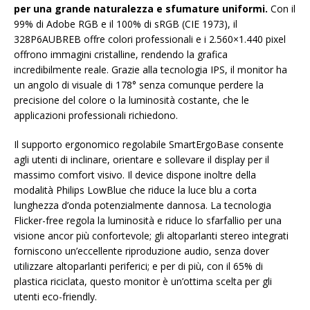
per una grande naturalezza e sfumature uniformi.
Con il
99% di Adobe RGB e il 100% di sRGB (CIE 1973), il
328P6AUBREB offre colori professionali e i 2.560×1.440 pixel
offrono immagini cristalline, rendendo la grafica
incredibilmente reale. Grazie alla tecnologia IPS, il monitor ha
un angolo di visuale di 178° senza comunque perdere la
precisione del colore o la luminosità costante, che le
applicazioni professionali richiedono.
Il supporto ergonomico regolabile SmartErgoBase consente
agli utenti di inclinare, orientare e sollevare il display per il
massimo comfort visivo. Il device dispone inoltre della
modalità Philips LowBlue che riduce la luce blu a corta
lunghezza d’onda potenzialmente dannosa. La tecnologia
Flicker-free regola la luminosità e riduce lo sfarfallio per una
visione ancor più confortevole; gli altoparlanti stereo integrati
forniscono un’eccellente riproduzione audio, senza dover
utilizzare altoparlanti periferici; e per di più, con il 65% di
plastica riciclata, questo monitor è un’ottima scelta per gli
utenti eco-friendly.