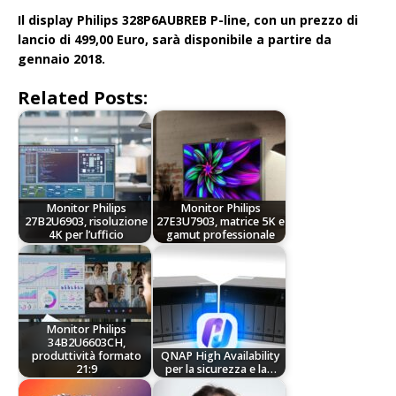
Il display Philips 328P6AUBREB P-line, con un prezzo di
lancio di 499,00 Euro, sarà disponibile a partire da
gennaio 2018.
Related Posts:
Monitor Philips
Monitor Philips
27B2U6903, risoluzione
27E3U7903, matrice 5K e
4K per l’ufficio
gamut professionale
Monitor Philips
34B2U6603CH,
produttività formato
QNAP High Availability
21:9
per la sicurezza e la…