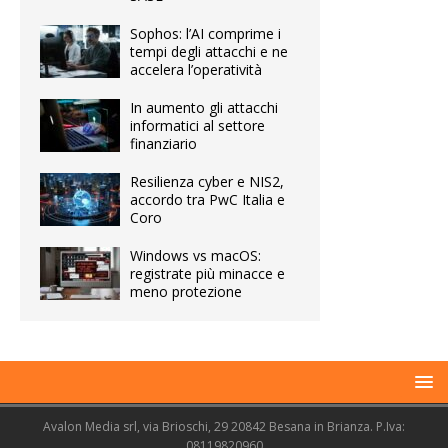
Sophos: l’AI comprime i
tempi degli attacchi e ne
accelera l’operatività
In aumento gli attacchi
informatici al settore
finanziario
Resilienza cyber e NIS2,
accordo tra PwC Italia e
Coro
Windows vs macOS:
registrate più minacce e
meno protezione
Avalon Media srl, via Brioschi, 29 20842 Besana in Brianza. P.Iva:
08119820960