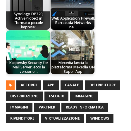
Synology DP320,
ActiveProtect in
Web Application Firewall,
“formato piccole
Barracuda Networks
imprese”
ne…
Kaspersky Security for
Mexedia lancia la
Mail Server, ecco la
piattaforma Mexedia ON
versione…
Super-App
ACCORDI
APP
CANALE
DISTRIBUTORE
DISTRIBUZIONE
FSLOGIX
IMMAGINE
IMMAGINI
PARTNER
READY INFORMATICA
RIVENDITORE
VIRTUALIZZAZIONE
WINDOWS