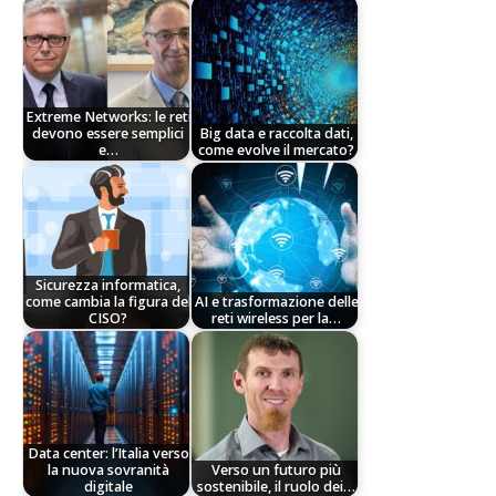
Extreme Networks: le reti
devono essere semplici
Big data e raccolta dati,
e…
come evolve il mercato?
Sicurezza informatica,
come cambia la figura del
AI e trasformazione delle
CISO?
reti wireless per la…
Data center: l’Italia verso
la nuova sovranità
Verso un futuro più
digitale
sostenibile, il ruolo dei…