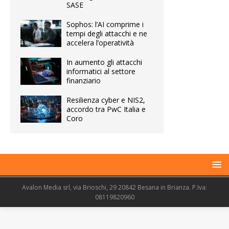
SASE
Sophos: l’AI comprime i
tempi degli attacchi e ne
accelera l’operatività
In aumento gli attacchi
informatici al settore
finanziario
Resilienza cyber e NIS2,
accordo tra PwC Italia e
Coro
Avalon Media srl, via Brioschi, 29 20842 Besana in Brianza. P.Iva:
08119820960