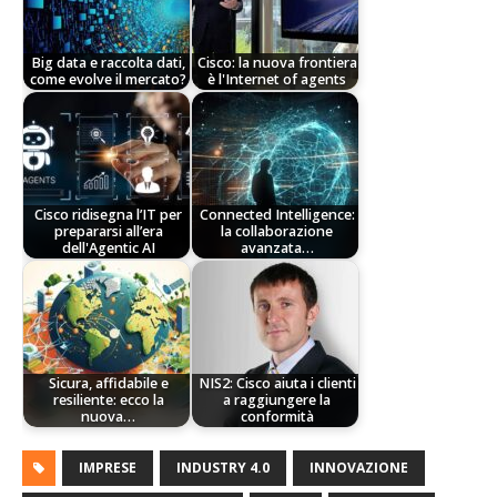
Big data e raccolta dati,
Cisco: la nuova frontiera
come evolve il mercato?
è l'Internet of agents
Cisco ridisegna l’IT per
Connected Intelligence:
prepararsi all’era
la collaborazione
dell'Agentic AI
avanzata…
Sicura, affidabile e
NIS2: Cisco aiuta i clienti
resiliente: ecco la
a raggiungere la
nuova…
conformità
IMPRESE
INDUSTRY 4.0
INNOVAZIONE