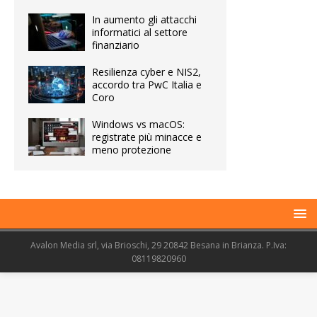
In aumento gli attacchi
informatici al settore
finanziario
Resilienza cyber e NIS2,
accordo tra PwC Italia e
Coro
Windows vs macOS:
registrate più minacce e
meno protezione
Avalon Media srl, via Brioschi, 29 20842 Besana in Brianza. P.Iva:
08119820960