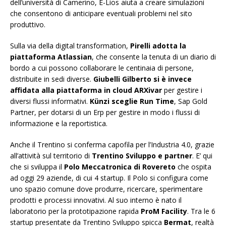
dell’università di Camerino, E-Lios aiuta a creare simulazioni
che consentono di anticipare eventuali problemi nel sito
produttivo.
Sulla via della digital transformation,
Pirelli adotta la
piattaforma Atlassian
, che consente la tenuta di un diario di
bordo a cui possono collaborare le centinaia di persone,
distribuite in sedi diverse.
Giubelli Gilberto si è invece
affidata alla piattaforma in cloud ARXivar
per gestire i
diversi flussi informativi.
Künzi sceglie Run Time
, Sap Gold
Partner, per dotarsi di un Erp per gestire in modo i flussi di
informazione e la reportistica.
Anche il Trentino si conferma capofila per l’Industria 4.0, grazie
all’attività sul territorio di
Trentino Sviluppo e partner
. E’ qui
che si sviluppa il
Polo Meccatronica di Rovereto
che ospita
ad oggi 29 aziende, di cui 4 startup. Il Polo si configura come
uno spazio comune dove produrre, ricercare, sperimentare
prodotti e processi innovativi. Al suo interno è nato il
laboratorio per la prototipazione rapida
ProM Facility
. Tra le 6
startup presentate da Trentino Sviluppo spicca
Bermat
, realtà