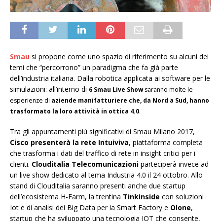
Smau
si propone come uno spazio di riferimento su alcuni dei
temi che “percorrono” un paradigma che fa già parte
dell’industria italiana. Dalla robotica applicata ai software per le
simulazioni: all’interno di
6 Smau Live Show
saranno molte le
esperienze di
aziende manifatturiere che, da Nord a Sud, hanno
trasformato la loro attività in ottica 4.0
.
Tra gli appuntamenti più significativi di Smau Milano 2017,
Cisco presenterà la rete Intuiviva
, piattaforma completa
che trasforma i dati del traffico di rete in insight critici per i
clienti.
Clouditalia Telecomunicazioni
parteciperà invece ad
un live show dedicato al tema Industria 4.0 il 24 ottobro. Allo
stand di Clouditalia saranno presenti anche due startup
dell’ecosistema H-Farm, la trentina
Tinkinside
con soluzioni
Iot e di analisi dei Big Data per la Smart Factory e
Olone
,
startup che ha sviluppato una tecnologia IOT che consente,