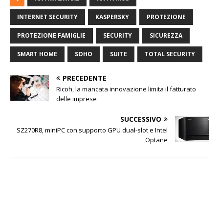
INTERNET SECURITY
KASPERSKY
PROTEZIONE
PROTEZIONE FAMIGLIE
SECURITY
SICUREZZA
SMART HOME
SOHO
SUITE
TOTAL SECURITY
PRECEDENTE
Ricoh, la mancata innovazione limita il fatturato
delle imprese
SUCCESSIVO
SZ270R8, miniPC con supporto GPU dual-slot e Intel
Optane