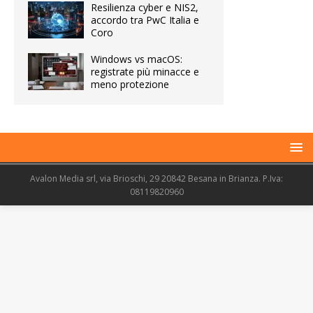
Resilienza cyber e NIS2,
accordo tra PwC Italia e
Coro
Windows vs macOS:
registrate più minacce e
meno protezione
Avalon Media srl, via Brioschi, 29 20842 Besana in Brianza. P.Iva:
08119820960