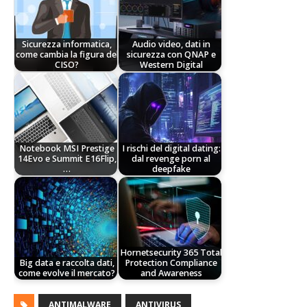
Sicurezza informatica,
Audio video, dati in
come cambia la figura del
sicurezza con QNAP e
CISO?
Western Digital
Notebook MSI Prestige
I rischi del digital dating:
14Evo e Summit E16Flip,
dal revenge porn al
…
deepfake
Hornetsecurity 365 Total
Big data e raccolta dati,
Protection Compliance
come evolve il mercato?
and Awareness
ANTIMALWARE
ANTIVIRUS