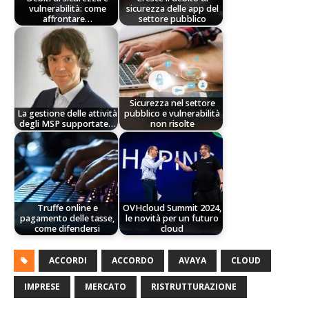
vulnerabilità: come
sicurezza delle app del
affrontare…
settore pubblico
Sicurezza nel settore
La gestione delle attività
pubblico e vulnerabilità
degli MSP supportate…
non risolte
Truffe online e
OVHcloud Summit 2024,
pagamento delle tasse,
le novità per un futuro
come difendersi
cloud
ACCORDI
ACCORDO
AVAYA
CLOUD
IMPRESE
MERCATO
RISTRUTTURAZIONE