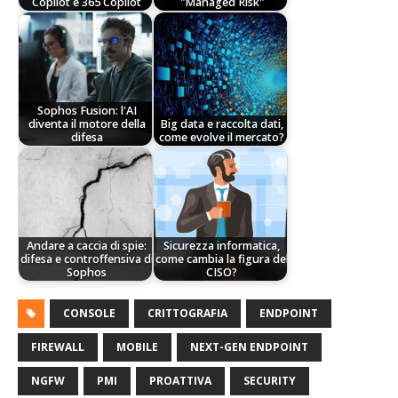
Copilot e 365 Copilot
"Managed Risk"
Sophos Fusion: l'AI
diventa il motore della
Big data e raccolta dati,
difesa
come evolve il mercato?
Andare a caccia di spie:
Sicurezza informatica,
difesa e controffensiva di
come cambia la figura del
Sophos
CISO?
CONSOLE
CRITTOGRAFIA
ENDPOINT
FIREWALL
MOBILE
NEXT-GEN ENDPOINT
NGFW
PMI
PROATTIVA
SECURITY