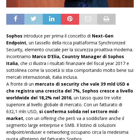
Sophos
introduce per prima il concetto di
Next-Gen
Endpoint
, un tassello della ricca piattaforma Synchronized
Security, elemento cruciale per la sicurezza proattiva moderna.
Incontriamo
Marco D’Elia, Country Manager di Sophos
Italia
, che ci illustra i risultati finanziare del fiscal year 2017 e
sottolinea come la società si stia comportando molto bene sui
mercati internazionali, Italia inclusa.
A fronte di un
mercato di security che vale 39 mld USD e
che registra una crescita del 7%, Sophos cresce a livello
worldwide del 18,2% nel 2016
, un tasso quasi tre volte
superiore al livello globale di mercato. Con un fatturato di
632,1 mln USD,
si conferma solida nel settore mid-
market
, con un offering che però va a soddisfare anche il
segmento large enterprise e SMB. Il listino di soluzioni
endpoint/enduser e networking occupano circa la medesima
quota all’interno del fatturato Sophos.