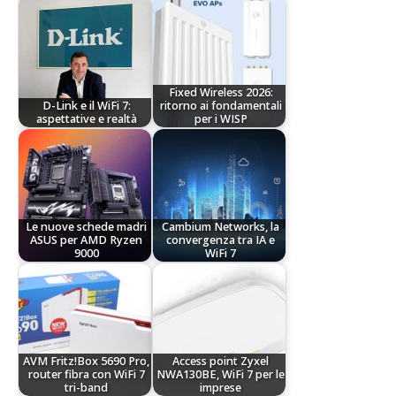
Fixed Wireless 2026:
D-Link e il WiFi 7:
ritorno ai fondamentali
aspettative e realtà
per i WISP
Le nuove schede madri
Cambium Networks, la
ASUS per AMD Ryzen
convergenza tra IA e
9000
WiFi 7
AVM Fritz!Box 5690 Pro,
Access point Zyxel
router fibra con WiFi 7
NWA130BE, WiFi 7 per le
tri-band
imprese