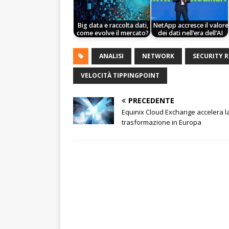
Big data e raccolta dati,
NetApp accresce il valore
come evolve il mercato?
dei dati nell’era dell’AI
ANALISI
NETWORK
SECURITY R
VELOCITÀ TIPPINGPOINT
PRECEDENTE
Equinix Cloud Exchange accelera l
trasformazione in Europa