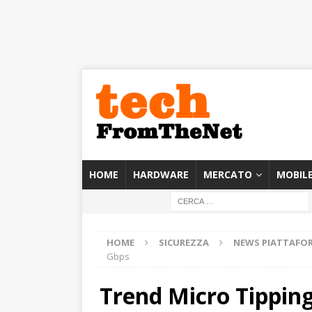
HOME
HARDWARE
MERCATO
MOBIL
HOME
SICUREZZA
NEWS PIATTAFO
Gbps
Trend Micro TippingP