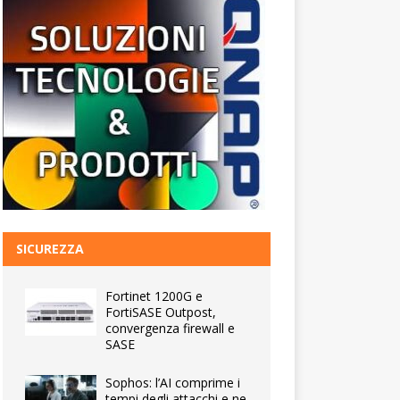
SICUREZZA
Fortinet 1200G e
FortiSASE Outpost,
convergenza firewall e
SASE
Sophos: l’AI comprime i
tempi degli attacchi e ne