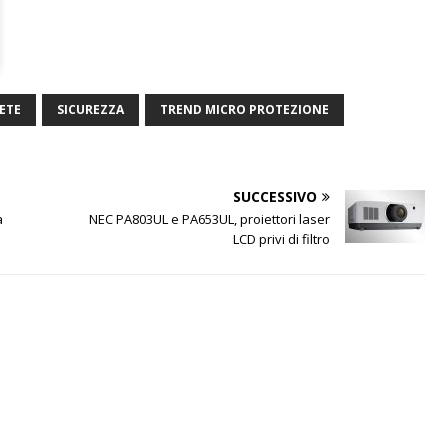
ETE
SICUREZZA
TREND MICRO PROTEZIONE
SUCCESSIVO
a
NEC PA803UL e PA653UL, proiettori laser
LCD privi di filtro