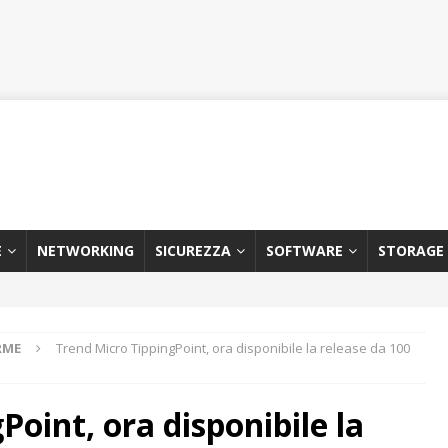
E
NETWORKING
SICUREZZA
SOFTWARE
STORAGE
RME
Trend Micro TippingPoint, ora disponibile la release da 100
oint, ora disponibile la