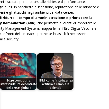
nte scalare per adattarsi alle richieste di performance. La
ie quali un pacchetto di ispezione, reputazione delle minacce e
nire gli attacchi negli ambienti dei data center.
di
ridurre il tempo di amministrazione e priorizzare la
ity Remediation (eVR)
, che permette ai clienti di importare le
urity Management System, mapparle nel filtro Digital Vaccine e
onfronti delle minacce permette la visibilità necessaria a
lla security.
Edge computing:
IBM: come l’intelligenza
infrastrutture decentrate
artificiale cambia le
della rete globale
aziende