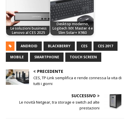
Desktop moderno,
Le soluzioni business
Logitech MX Master 4 e
Lenovo al CES 2025
Slim Solar+ K980
ANDROID
BLACKBERRY
CES
CES 2017
MOBILE
SMARTPHONE
TOUCH SCREEN
PRECEDENTE
CES, TP-Link semplifica e rende connessa la vita di
tutti i giorni
SUCCESSIVO
Le novità Netgear, tra storage e switch ad alte
prestazioni