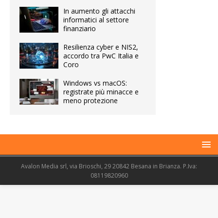
In aumento gli attacchi
informatici al settore
finanziario
Resilienza cyber e NIS2,
accordo tra PwC Italia e
Coro
Windows vs macOS:
registrate più minacce e
meno protezione
Avalon Media srl, via Brioschi, 29 20842 Besana in Brianza. P.Iva:
08119820960