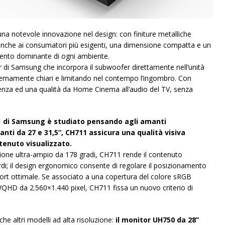
e una notevole innovazione nel design: con finiture metalliche
anche ai consumatori più esigenti, una dimensione compatta e un
emento dominante di ogni ambiente.
di Samsung che incorpora il subwoofer direttamente nell’unità
tremamente chiari e limitando nel contempo l’ingombro. Con
enza ed una qualità da Home Cinema all’audio del TV, senza
 di Samsung è studiato pensando agli amanti
ianti da 27 e 31,5”, CH711 assicura una qualità visiva
tenuto visualizzato.
ione ultra-ampio da 178 gradi, CH711 rende il contenuto
ardi; il design ergonomico consente di regolare il posizionamento
fort ottimale. Se associato a una copertura del colore sRGB
QHD da 2.560×1.440 pixel, CH711 fissa un nuovo criterio di
 altri modelli ad alta risoluzione:
il monitor UH750 da 28”