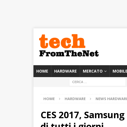
HOME
HARDWARE
MERCATO
MOBIL
HOME
HARDWARE
NEWS HARDWAR
CES 2017, Samsung E
di tutti i giorni