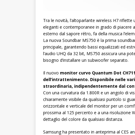
Tra le novità, l’altoparlante wireless H7 riflett
eleganti e contemporanee in grado di piacere 
esterno dal sapore rétro, fa della musica l’el
La nuova Soundbar MS750 è la prima soundbar 
principale, garantendo bassi equalizzati ed es
l’audio UHQ da 32 bit, MS750 assicura una pot
bisogno d’installare un subwoofer separato.
Il nuovo
monitor curvo Quantum Dot CH711
dell’intrattenimento. Disponibile nelle var
straordinaria, indipendentemente dal con
Con una curvatura da 1.800R e un angolo di vis
chiaramente visibile da qualsiasi puntolo si gu
orizzontale e verticale del monitor per un com
prossima al 125 percento e a una risoluzione W
dettaglio del colore da qualsiasi distanza.
Samsung ha presentato in anteprima al CES anche