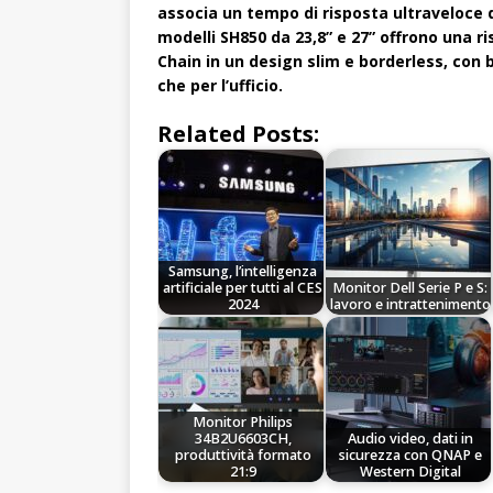
associa un tempo di risposta ultraveloce 
modelli SH850 da 23,8” e 27” offrono una r
Chain in un design slim e borderless, con
che per l’ufficio.
Related Posts:
Samsung, l’intelligenza
artificiale per tutti al CES
Monitor Dell Serie P e S:
2024
lavoro e intrattenimento
Monitor Philips
34B2U6603CH,
Audio video, dati in
produttività formato
sicurezza con QNAP e
21:9
Western Digital