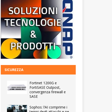
SICUREZZA
Fortinet 1200G e
FortiSASE Outpost,
convergenza firewall e
SASE
Sophos: l’AI comprime i
tempi degli attacchi e ne