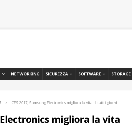
E
NETWORKING
SICUREZZA
SOFTWARE
STORAGE
E
CES 2017, Samsung Electronics migliora la vita di tutti i giorni
lectronics migliora la vita