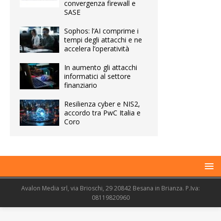
convergenza firewall e
SASE
Sophos: l’AI comprime i
tempi degli attacchi e ne
accelera l’operatività
In aumento gli attacchi
informatici al settore
finanziario
Resilienza cyber e NIS2,
accordo tra PwC Italia e
Coro
Avalon Media srl, via Brioschi, 29 20842 Besana in Brianza. P.Iva:
08119820960