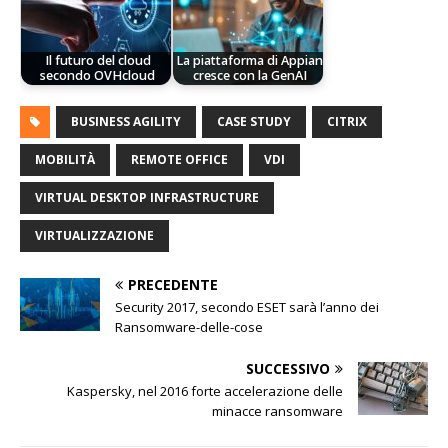
Il futuro del cloud
La piattaforma di Appian
secondo OVHcloud
cresce con la GenAI
BUSINESS AGILITY
CASE STUDY
CITRIX
MOBILITÀ
REMOTE OFFICE
VDI
VIRTUAL DESKTOP INFRASTRUCTURE
VIRTUALIZZAZIONE
PRECEDENTE
Security 2017, secondo ESET sarà l’anno dei
Ransomware-delle-cose
SUCCESSIVO
Kaspersky, nel 2016 forte accelerazione delle
minacce ransomware