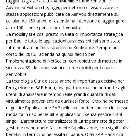
raggiunto grazie a Citrix XenMobile e Citrix XenMobile
Advanced Edition che, oggi, permettono di visualizzare le
stesse applicazioni pubblicate da XenApp direttamente sui
cellulari da 150 utenti e l’azienda ha intenzione di aggiungere
altre 100 licenze per il team di vendita.
La mobility si è così presto rivelata di importanza strategica
per Bauli e tutte le applicazioni business critical sono state
fatte rientrare nell’infrastruttura di XenMobile. Sempre nel
corso del 2015, l’azienda ha quindi deciso per
l’implementazione di NetScaler, con l’obiettivo di mettere in
sicurezza SSL le connessioni esterne mobili per la parte
XenMobile.
La tecnologia Citrix è stata anche di importanza decisiva per
l’erogazione di SAP Hana, una piattaforma che permette agli
utenti di analizzare in tempo reale grandi quantità di dati
virtualmente provenienti da qualsiasi fonte. Citrix ha permesso
di gestire l’applicazione SAP nelle sedi periferiche con le stesse
modalità in uso per le altre applicazioni, senza gestire client
singoli. L’architettura centralizzata di Citrix permette di poter
gestire e manutenere facilmente l’applicazione, con significativi
benefici in termini di necessità di banda. Oggi SAP Hana gira