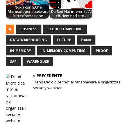
Nokia con SAP e
Microsoft per accelerare
Da Red Hat inferenza AI
la trasformazione
efficiente ad alte…
BUSINESS
CLOUD COMPUTING
DATA WAREHOUSING
FUTURE
HANA
IN-MEMORY
IN-MEMORY COMPUTING
PROOF
SAP
WAREHOUSE
PRECEDENTE
Trend Micro dice “no” ai ransomware e organizza i
security webinar