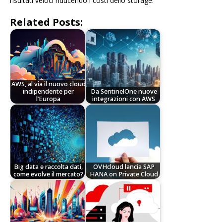
risultati veloci riducendo i costi dello storage.
Related Posts:
AWS, al via il nuovo cloud
indipendente per
Da SentinelOne nuove
l’Europa
integrazioni con AWS
Big data e raccolta dati,
OVHcloud lancia SAP
come evolve il mercato?
HANA on Private Cloud