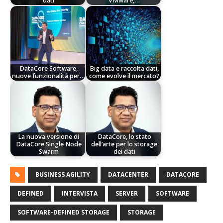
dati
VMware,…
DataCore Software,
Big data e raccolta dati,
nuove funzionalità per…
come evolve il mercato?
La nuova versione di
DataCore, lo stato
DataCore Single Node
dell’arte per lo storage
Swarm
dei dati
BUSINESS AGILITY
DATACENTER
DATACORE
DEFINED
INTERVISTA
SERVER
SOFTWARE
SOFTWARE-DEFINED STORAGE
STORAGE