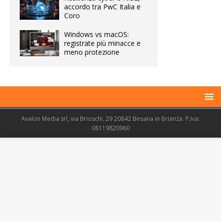
accordo tra PwC Italia e
Coro
Windows vs macOS:
registrate più minacce e
meno protezione
Avalon Media srl, via Brioschi, 29 20842 Besana in Brianza. P.Iva:
08119820960