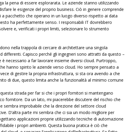
 la pena di essere esplorarata. Le aziende stanno utilizzando
oddisfare le esigenze del proprio business. Ciò in genere comprende
ioni a pacchetto che operano in un luogo diverso rispetto ai data
uesto ha perfettamente senso. I responsabili IT dovrebbero
vere e, verificati i propri limiti, selezionare lo strumento
ono nella trappola di cercare di architettare una singola
ud differenti. Capisco perché gli ingegneri sono attratti da questo –
e è necessario a far lavorare insieme diversi cloud. Purtroppo,
 che hanno spinto le aziende verso cloud. Ho sempre pensato a
ece di gestire la propria infrastruttura, si sta ora avendo a che
mito di due, questo limita anche la funzionalità al minimo comune
uesta strada per far si che i propri fornitori si mantengano
ico fornitore. Da un lato, mi piacerebbe discutere del rischio che
, e sembra improbabile che la direzione del settore cloud
ive. D’altra parte mi sembra che ci sia un modo migliore per
gettano applicazioni proprie utilizzando tecniche di automazione
fidabile i propri ambienti. Questa buona pratica è ciò che
del cloud, e separare l’applicazione dall’infrastruttura. Se fatto