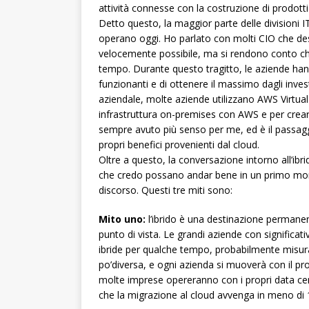
attività connesse con la costruzione di prodotti 
Detto questo, la maggior parte delle divisioni I
operano oggi. Ho parlato con molti CIO che desi
velocemente possibile, ma si rendono conto che 
tempo. Durante questo tragitto, le aziende ha
funzionanti e di ottenere il massimo dagli inves
aziendale, molte aziende utilizzano AWS Virtual
infrastruttura on-premises con AWS e per creare 
sempre avuto più senso per me, ed è il passag
propri benefici provenienti dal cloud.
Oltre a questo, la conversazione intorno all’ib
che credo possano andar bene in un primo mome
discorso. Questi tre miti sono:
Mito uno:
l’ibrido è una destinazione permane
punto di vista. Le grandi aziende con significativ
ibride per qualche tempo, probabilmente misura
po’diversa, e ogni azienda si muoverà con il pro
molte imprese opereranno con i propri data cen
che la migrazione al cloud avvenga in meno di 