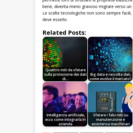
bene, diventa meno gravoso migrare verso un fo
Le scelte tecnologiche non sono sempre facili, 
deve esserlo.
Related Posts:
Quattro miti da sfatare
sulla protezione dei dati
Big data e raccolta dati,
di…
come evolve il mercato?
Intelligenza artificiale,
Sfatare i falsi miti su
ecco come integrarla in
manutenzione e
azienda
assistenza macchinari