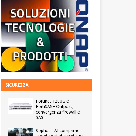
SICUREZZA
Fortinet 1200G e
FortiSASE Outpost,
convergenza firewall e
SASE
Sophos: l’AI comprime i
tempi degli attacchi e ne