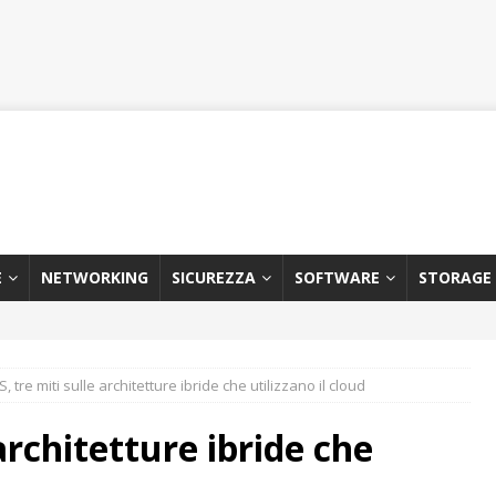
E
NETWORKING
SICUREZZA
SOFTWARE
STORAGE
, tre miti sulle architetture ibride che utilizzano il cloud
architetture ibride che