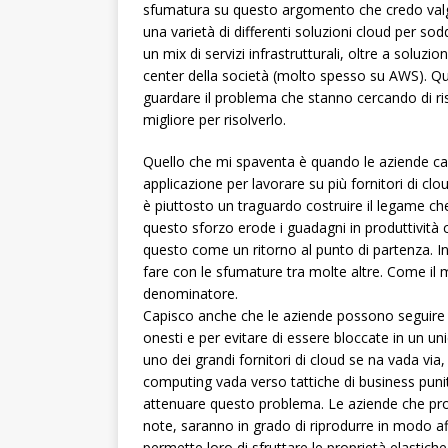
sfumatura su questo argomento che credo valga
una varietà di differenti soluzioni cloud per s
un mix di servizi infrastrutturali, oltre a soluz
center della società (molto spesso su AWS). Q
guardare il problema che stanno cercando di risol
migliore per risolverlo.
Quello che mi spaventa è quando le aziende cad
applicazione per lavorare su più fornitori di clo
è piuttosto un traguardo costruire il legame ch
questo sforzo erode i guadagni in produttività
questo come un ritorno al punto di partenza. Inv
fare con le sfumature tra molte altre. Come il 
denominatore.
Capisco anche che le aziende possono seguire q
onesti e per evitare di essere bloccate in un un
uno dei grandi fornitori di cloud se na vada via
computing vada verso tattiche di business punit
attenuare questo problema. Le aziende che pro
note, saranno in grado di riprodurre in modo af
permette loro di sfruttare le proprietà elastiche 