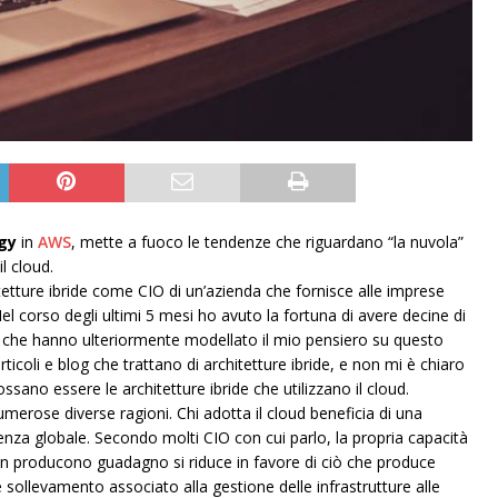
gy
in
AWS
, mette a fuoco le tendenze che riguardano “la nuvola”
il cloud.
etture ibride come CIO di un’azienda che fornisce alle imprese
. Nel corso degli ultimi 5 mesi ho avuto la fortuna di avere decine di
 che hanno ulteriormente modellato il mio pensiero su questo
icoli e blog che trattano di architetture ibride, e non mi è chiaro
ssano essere le architetture ibride che utilizzano il cloud.
erose diverse ragioni. Chi adotta il cloud beneficia di una
senza globale. Secondo molti CIO con cui parlo, la propria capacità
non producono guadagno si riduce in favore di ciò che produce
te sollevamento associato alla gestione delle infrastrutture alle