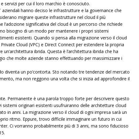
e servizi per cui il loro marchio è conosciuto.
T aziendali hanno deciso le infrastrutture e la governance che
derano migrare queste infrastrutture nel cloud il più
l’adozione significativa del cloud è un percorso che richiede
nno bisogno di un modo per mantenere i propri sistemi
timenti esistenti. Quando si pensa alla migrazione verso il cloud
 Private Cloud (VPC) e Direct Connect per estendere la propria
un’architettura ibrida. Questa è l’architettura ibrida che ha
gio che molte aziende stanno effettuando per massimizzare i
rido diventa un po’contorta. Sto notando tre tendenze del mercato
nto, ma non reggono una volta che si inizia ad approfondire il
nte. Permanente è una parola troppo forte per descrivere questo
i sistemi originari esistenti usufruiranno delle architetture cloud
to in anni. La migrazione verso il cloud di ogni impresa sarà un
prio ritmo. Eppure, trovo difficile immaginare un futuro in cui
ter. Ci vorranno probabilmente più di 3 anni, ma sono fiducioso
15.