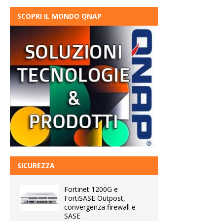
SCOPRI IL MONDO QNAP
SICUREZZA
Fortinet 1200G e
FortiSASE Outpost,
convergenza firewall e
SASE