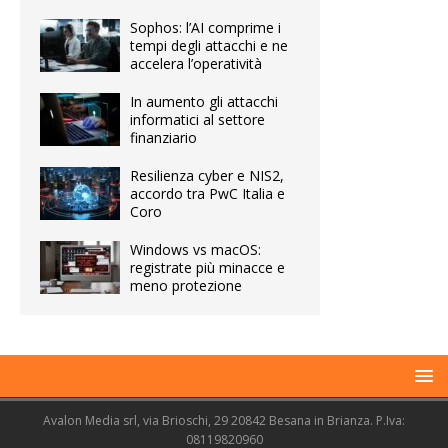
Sophos: l’AI comprime i
tempi degli attacchi e ne
accelera l’operatività
In aumento gli attacchi
informatici al settore
finanziario
Resilienza cyber e NIS2,
accordo tra PwC Italia e
Coro
Windows vs macOS:
registrate più minacce e
meno protezione
Avalon Media srl, via Brioschi, 29 20842 Besana in Brianza. P.Iva:
08119820960