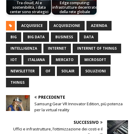
Tra cloud, AI e
Edge computing:
sostenibilità, i data
infrastrutture decentrate
center sono strategici
della rete globale
ACQUISISCE
ACQUISIZIONE
AZIENDA
BIG
BIG DATA
BUSINESS
DATA
INTELLIGENZA
INTERNET
INTERNET OF THINGS
IOT
ITALIANA
MERCATO
MICROSOFT
NEWSLETTER
OF
SOLAIR
SOLUZIONI
THINGS
PRECEDENTE
Samsung Gear VR Innovator Edition, più potenza
per la virtual reality
SUCCESSIVO
Uffici e infrastrutture, l’ottimizzazione dei costi e il