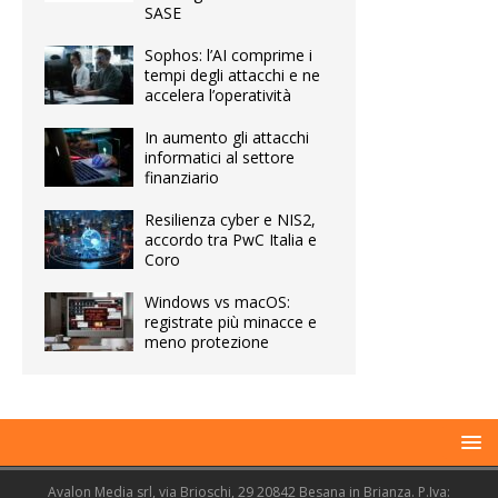
SASE
Sophos: l’AI comprime i
tempi degli attacchi e ne
accelera l’operatività
In aumento gli attacchi
informatici al settore
finanziario
Resilienza cyber e NIS2,
accordo tra PwC Italia e
Coro
Windows vs macOS:
registrate più minacce e
meno protezione
Avalon Media srl, via Brioschi, 29 20842 Besana in Brianza. P.Iva: