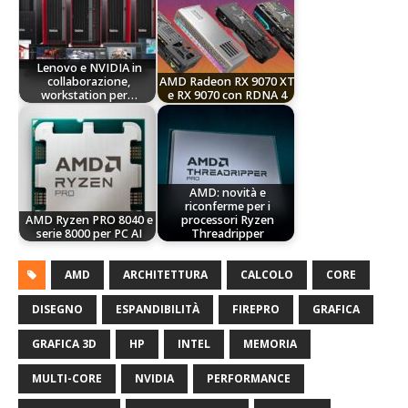
Lenovo e NVIDIA in
collaborazione,
AMD Radeon RX 9070 XT
workstation per…
e RX 9070 con RDNA 4
AMD: novità e
riconferme per i
AMD Ryzen PRO 8040 e
processori Ryzen
serie 8000 per PC AI
Threadripper
AMD
ARCHITETTURA
CALCOLO
CORE
DISEGNO
ESPANDIBILITÀ
FIREPRO
GRAFICA
GRAFICA 3D
HP
INTEL
MEMORIA
MULTI-CORE
NVIDIA
PERFORMANCE