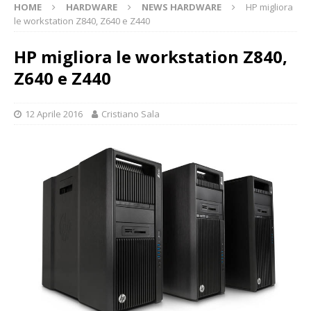
HOME
HARDWARE
NEWS HARDWARE
HP migliora
le workstation Z840, Z640 e Z440
HP migliora le workstation Z840,
Z640 e Z440
12 Aprile 2016
Cristiano Sala