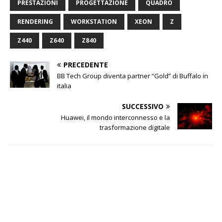
PRESTAZIONI
PROGETTAZIONE
QUADRO
RENDERING
WORKSTATION
XEON
Z
Z440
Z640
Z840
PRECEDENTE
BB Tech Group diventa partner “Gold” di Buffalo in
italia
SUCCESSIVO
Huawei, il mondo interconnesso e la
trasformazione digitale