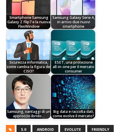
Smartphone Samsung
Samsung Galaxy Serie A,
Galaxy Z Flip7 e la nuova
in arrivo due nuovi
FlexWindow
smartphone
Sicurezza informatica,
ESET, una protezione
come cambia la figura del
all-in-one per il mercato
CISO?
consumer
Samsung, vantaggi di un
Big data e raccolta dati,
approccio ibrido…
come evolve il mercato?
5.0
ANDROID
EVOLUTE
FRIENDLY