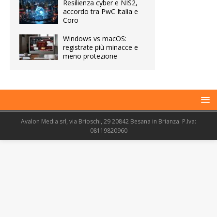
Resilienza cyber e NIS2,
accordo tra PwC Italia e
Coro
Windows vs macOS:
registrate più minacce e
meno protezione
Avalon Media srl, via Brioschi, 29 20842 Besana in Brianza. P.Iva:
08119820960