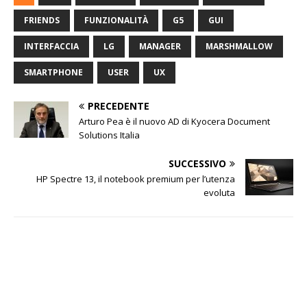
FRIENDS
FUNZIONALITÀ
G5
GUI
INTERFACCIA
LG
MANAGER
MARSHMALLOW
SMARTPHONE
USER
UX
PRECEDENTE
Arturo Pea è il nuovo AD di Kyocera Document
Solutions Italia
SUCCESSIVO
HP Spectre 13, il notebook premium per l’utenza
evoluta