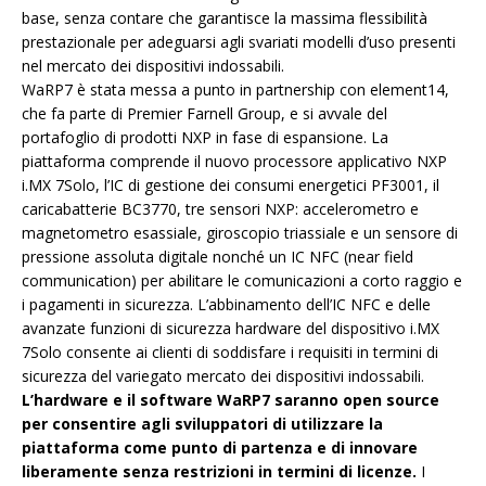
base, senza contare che garantisce la massima flessibilità
prestazionale per adeguarsi agli svariati modelli d’uso presenti
nel mercato dei dispositivi indossabili.
WaRP7 è stata messa a punto in partnership con element14,
che fa parte di Premier Farnell Group, e si avvale del
portafoglio di prodotti NXP in fase di espansione. La
piattaforma comprende il nuovo processore applicativo NXP
i.MX 7Solo, l’IC di gestione dei consumi energetici PF3001, il
caricabatterie BC3770, tre sensori NXP: accelerometro e
magnetometro esassiale, giroscopio triassiale e un sensore di
pressione assoluta digitale nonché un IC NFC (near field
communication) per abilitare le comunicazioni a corto raggio e
i pagamenti in sicurezza. L’abbinamento dell’IC NFC e delle
avanzate funzioni di sicurezza hardware del dispositivo i.MX
7Solo consente ai clienti di soddisfare i requisiti in termini di
sicurezza del variegato mercato dei dispositivi indossabili.
L’hardware e il software WaRP7 saranno open source
per consentire agli sviluppatori di utilizzare la
piattaforma come punto di partenza e di innovare
liberamente senza restrizioni in termini di licenze.
I