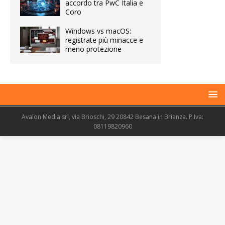
accordo tra PwC Italia e
Coro
Windows vs macOS:
registrate più minacce e
meno protezione
Avalon Media srl, via Brioschi, 29 20842 Besana in Brianza. P.Iva:
08119820960