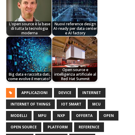
L'open source è la base
Nuovi reference design
di tutta la tecnologia
AI-ready per data center
moderna
e AI factory
Open source e
Big data e raccolta dati,
intelligenza artificiale al
come evolve il mercato?
Red Hat Summit
APPLICAZIONI
DEVICE
INTERNET
INTERNET OF THINGS
IOT SMART
MCU
MODELLI
MPU
NXP
OFFERTA
OPEN
OPEN SOURCE
PLATFORM
REFERENCE