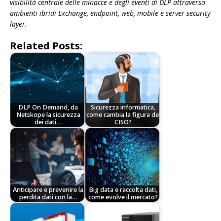
visibilità centrale delle minacce e degli eventi di DLP attraverso
ambienti ibridi Exchange, endpoint, web, mobile e server security
layer.
Related Posts:
DLP On Demand, da
Sicurezza informatica,
Netskope la sicurezza
come cambia la figura del
dei dati…
CISO?
Anticipare e prevenire la
Big data e raccolta dati,
perdita dati con la…
come evolve il mercato?