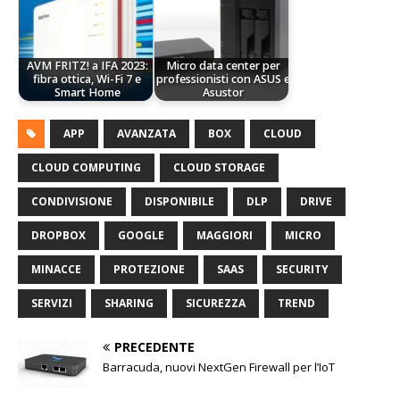
AVM FRITZ! a IFA 2023:
Micro data center per
fibra ottica, Wi-Fi 7 e
professionisti con ASUS e
Smart Home
Asustor
APP
AVANZATA
BOX
CLOUD
CLOUD COMPUTING
CLOUD STORAGE
CONDIVISIONE
DISPONIBILE
DLP
DRIVE
DROPBOX
GOOGLE
MAGGIORI
MICRO
MINACCE
PROTEZIONE
SAAS
SECURITY
SERVIZI
SHARING
SICUREZZA
TREND
PRECEDENTE
Barracuda, nuovi NextGen Firewall per l’IoT