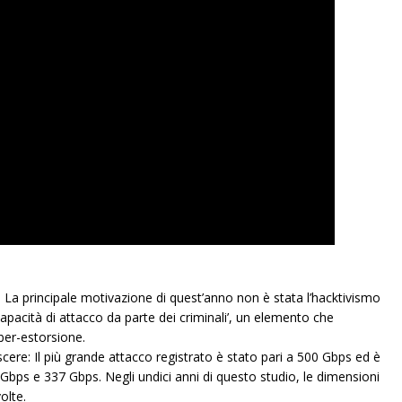
 La principale motivazione di quest’anno non è stata l’hacktivismo
capacità di attacco da parte dei criminali’, un elemento che
ber-estorsione.
cere: Il più grande attacco registrato è stato pari a 500 Gbps ed è
 Gbps e 337 Gbps. Negli undici anni di questo studio, le dimensioni
olte.