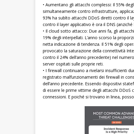
• Aumentano gli attacchi complessi: Il 55% degli 
simultaneamente contro infrastrutture, applicazi
93% ha subìto attacchi DDoS diretti contro il la
contro il layer applicativo è ora il DNS (anziché
• Il cloud sotto attacco: Due anni fa, gli attacch
19% degli interpellati. L’anno scorso la propor
netta indicazione di tendenza. Il 51% degli oper
provocato la saturazione della connettività Int
contro il 24% dell’anno precedente) nel numero 
server ospitati sulle proprie reti.
• I firewall continuano a rivelarsi insufficienti 
registrato malfunzionamenti dei firewall in co
dell’anno precedente. Essendo dispositivi statefu
di essere le prime vittime degli attacchi DDoS c
connessioni. E poiché si trovano in linea, posso