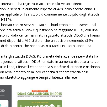
intervistati ha registrato attacchi multi-vettore diretti
oni e servizi, in aumento rispetto al 42% dello scorso anno. Il
yer applicativo. Il servizio più comunemente colpito dagli attacchi
 l’HTTP).
i lanciati contro servizi basati su cloud erano stati osservati dal
zione era salita al 29% e quest’anno ha raggiunto il 33%, con una
atori di data center ha infatti registrato attacchi DDoS che hanno
ernet disponibile. Vi è stato anche un deciso incremento (34%
di data center che hanno visto attacchi in uscita lanciati da
durante gli attacchi DDoS: Più di metà delle aziende intervistate ha
nseguenza di attacchi DDoS, un dato in aumento rispetto al terzo
l in linea, i firewall estendono la superficie di attacco e rischiano
on l’esaurimento della loro capacità di tenere traccia delle
no oltretutto aggiungere tempi di latenza alla rete.