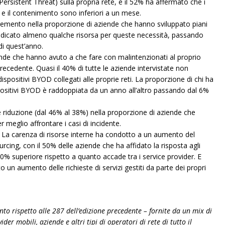
ersistent Threat) sulla propria rete, e il 52% ha affermato che i
o e il contenimento sono inferiori a un mese.
ncremento nella proporzione di aziende che hanno sviluppato piani
 dedicato almeno qualche risorsa per queste necessità, passando
di quest’anno.
iende che hanno avuto a che fare con malintenzionati al proprio
precedente. Quasi il 40% di tutte le aziende intervistate non
ispositivi BYOD collegati alle proprie reti. La proporzione di chi ha
ispositivi BYOD è raddoppiata da un anno all’altro passando dal 6%
te riduzione (dal 46% al 38%) nella proporzione di aziende che
r meglio affrontare i casi di incidente.
 La carenza di risorse interne ha condotto a un aumento del
sourcing, con il 50% delle aziende che ha affidato la risposta agli
 10% superiore rispetto a quanto accade tra i service provider. E
to un aumento delle richieste di servizi gestiti da parte dei propri
o rispetto alle 287 dell’edizione precedente – fornite da un mix di
ider mobili, aziende e altri tipi di operatori di rete di tutto il