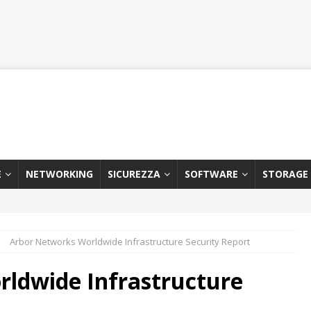
E
NETWORKING
SICUREZZA
SOFTWARE
STORAGE
Arbor Networks Worldwide Infrastructure Security Report
ldwide Infrastructure