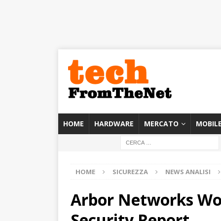
HOME
HARDWARE
MERCATO
MOBIL
HOME
SICUREZZA
NEWS ANALISI
Arbor Networks Wor
Security Report