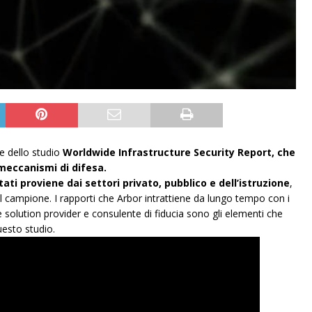
e dello studio
Worldwide Infrastructure Security Report, che
 meccanismi di difesa.
ati proviene dai settori privato, pubblico e dell’istruzione
,
l campione. I rapporti che Arbor intrattiene da lungo tempo con i
 solution provider e consulente di fiducia sono gli elementi che
uesto studio.