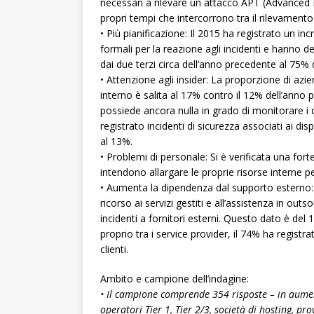
necessari a rilevare un attacco APT (Advanced P
propri tempi che intercorrono tra il rilevament
• Più pianificazione: Il 2015 ha registrato un i
formali per la reazione agli incidenti e hanno
dai due terzi circa dell’anno precedente al 75% 
• Attenzione agli insider: La proporzione di az
interno è salita al 17% contro il 12% dell’anno 
possiede ancora nulla in grado di monitorare i d
registrato incidenti di sicurezza associati ai d
al 13%.
• Problemi di personale: Si è verificata una for
intendono allargare le proprie risorse interne pe
• Aumenta la dipendenza dal supporto esterno:
ricorso ai servizi gestiti e all’assistenza in out
incidenti a fornitori esterni. Questo dato è del
proprio tra i service provider, il 74% ha registra
clienti.
Ambito e campione dell’indagine:
• Il campione comprende 354 risposte – in aument
operatori Tier 1, Tier 2/3, società di hosting, prov