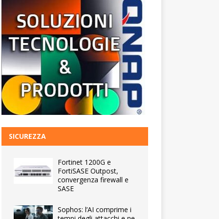
SICUREZZA
Fortinet 1200G e
FortiSASE Outpost,
convergenza firewall e
SASE
Sophos: l’AI comprime i
tempi degli attacchi e ne