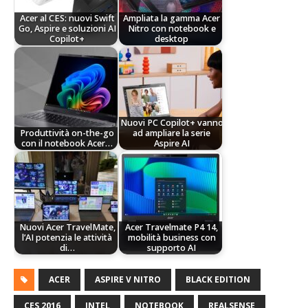
Acer al CES: nuovi Swift
Ampliata la gamma Acer
Go, Aspire e soluzioni AI
Nitro con notebook e
Copilot+
desktop
Nuovi PC Copilot+ vanno
Produttività on-the-go
ad ampliare la serie
con il notebook Acer…
Aspire AI
Nuovi Acer TravelMate,
Acer Travelmate P4 14,
l’AI potenzia le attività
mobilità business con
di…
supporto AI
ACER
ASPIRE V NITRO
BLACK EDITION
CES 2016
INTEL
NOTEBOOK
REALSENSE