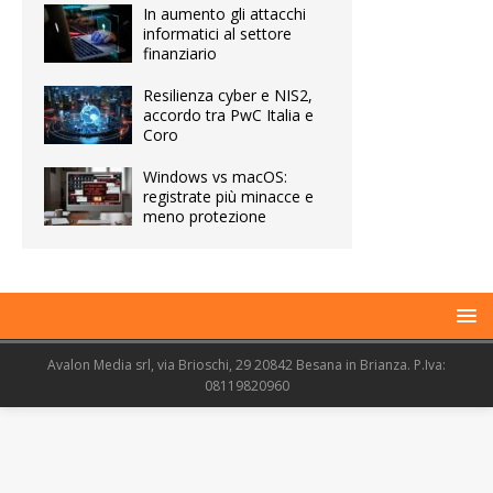
In aumento gli attacchi
informatici al settore
finanziario
Resilienza cyber e NIS2,
accordo tra PwC Italia e
Coro
Windows vs macOS:
registrate più minacce e
meno protezione
Avalon Media srl, via Brioschi, 29 20842 Besana in Brianza. P.Iva:
08119820960