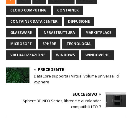
CLOUD COMPUTING
CONTAINER
CONTAINER DATA CENTER
DIFFUSIONE
GLASSWARE
INFRASTRUTTURA
MARKETPLACE
MICROSOFT
SPHÈRE
TECNOLOGIA
VIRTUALIZZAZIONE
WINDOWS
WINDOWS 10
PRECEDENTE
DataCore supporta i Virtual Volume universali di
vSphere
SUCCESSIVO
Sphere 3D NEO Series, librerie e autoloader
compatibili LTO-7