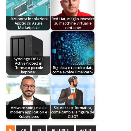
IBM porta le soluzioni
Red Hat, meglio investire
Apptio su Azure
su macchine virtuali e
Marketplace
container
Synology DP320,
ActiveProtect in
“formato piccole
Big data e raccolta dati,
imprese”
come evolve il mercato?
VMware spinge sulle
Sicurezza informatica,
modern application e
come cambia la figura del
Kubernetes
CISO?
2.0
3D
ACCORDO
AZURE