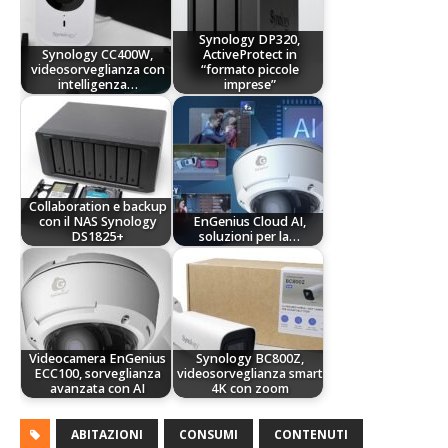
Synology DP320,
Synology CC400W,
ActiveProtect in
videosorveglianza con
“formato piccole
intelligenza…
imprese”
Collaboration e backup
con il NAS Synology
EnGenius Cloud AI,
DS1825+
soluzioni per la…
Videocamera EnGenius
Synology BC800Z,
ECC100, sorveglianza
videosorveglianza smart
avanzata con AI
4K con zoom
ABITAZIONI
CONSUMI
CONTENUTI