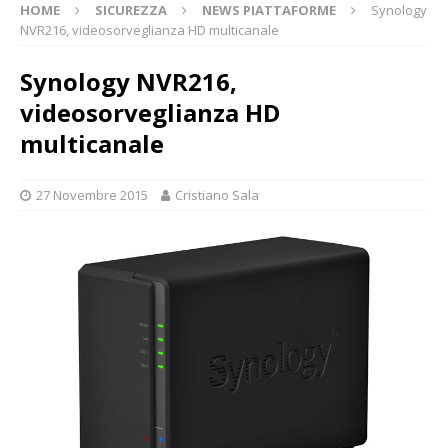
HOME
SICUREZZA
NEWS PIATTAFORME
Synology
NVR216, videosorveglianza HD multicanale
Synology NVR216,
videosorveglianza HD
multicanale
27 Novembre 2015
Cristiano Sala