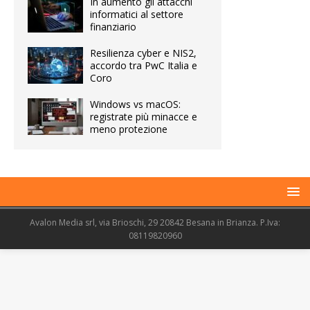
In aumento gli attacchi
informatici al settore
finanziario
Resilienza cyber e NIS2,
accordo tra PwC Italia e
Coro
Windows vs macOS:
registrate più minacce e
meno protezione
Avalon Media srl, via Brioschi, 29 20842 Besana in Brianza. P.Iva:
08119820960