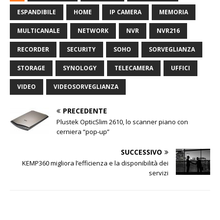
ESPANDIBILE
HOME
IP CAMERA
MEMORIA
MULTICANALE
NETWORK
NVR
NVR216
RECORDER
SECURITY
SOHO
SORVEGLIANZA
STORAGE
SYNOLOGY
TELECAMERA
UFFICI
VIDEO
VIDEOSORVEGLIANZA
PRECEDENTE
Plustek OpticSlim 2610, lo scanner piano con
cerniera “pop-up”
SUCCESSIVO
KEMP360 migliora l’efficienza e la disponibilità dei
servizi