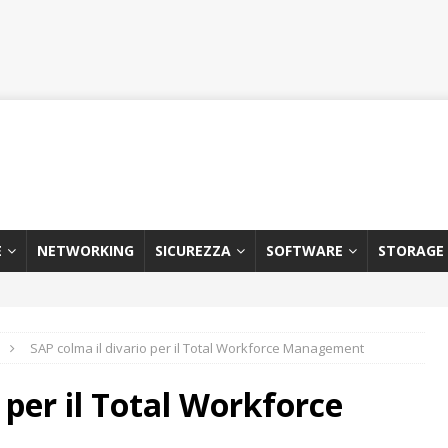
E
NETWORKING
SICUREZZA
SOFTWARE
STORAGE
SAP colma il divario per il Total Workforce Management
 per il Total Workforce