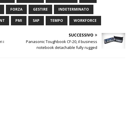
FORZA
GESTIRE
INDETERMINATO
NT
PMI
SAP
TEMPO
WORKFORCE
SUCCESSIVO
i i
Panasonic Toughbook CF-20, il business
notebook detachable fully rugged