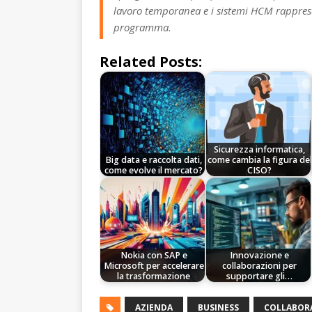
lavoro temporanea e i sistemi HCM rapprese
programma.
Related Posts:
Sicurezza informatica,
Big data e raccolta dati,
come cambia la figura del
come evolve il mercato?
CISO?
Nokia con SAP e
Innovazione e
Microsoft per accelerare
collaborazioni per
la trasformazione
supportare gli…
AZIENDA
BUSINESS
COLLABOR