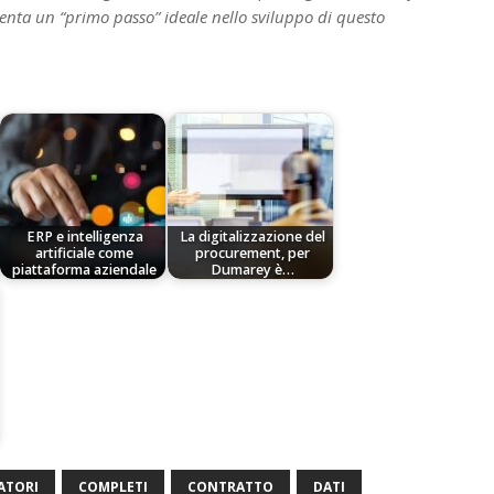
nta un “primo passo” ideale nello sviluppo di questo
ERP e intelligenza
La digitalizzazione del
artificiale come
procurement, per
piattaforma aziendale
Dumarey è…
ATORI
COMPLETI
CONTRATTO
DATI