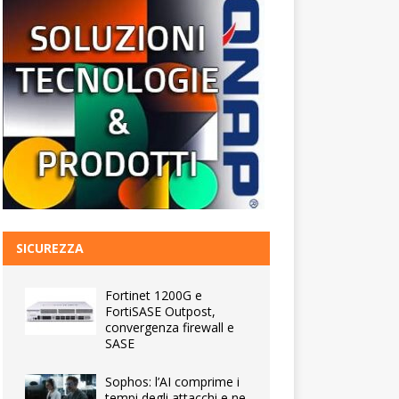
SICUREZZA
Fortinet 1200G e
FortiSASE Outpost,
convergenza firewall e
SASE
Sophos: l’AI comprime i
tempi degli attacchi e ne