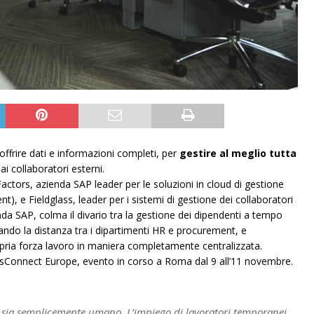
offrire dati e informazioni completi, per
gestire al meglio tutta
 ai collaboratori esterni.
ctors, azienda SAP leader per le soluzioni in cloud di gestione
 e Fieldglass, leader per i sistemi di gestione dei collaboratori
 SAP, colma il divario tra la gestione dei dipendenti a tempo
inando la distanza tra i dipartimenti HR e procurement, e
opria forza lavoro in maniera completamente centralizzata.
essConnect Europe, evento in corso a Roma dal 9 all’11 novembre.
o sia semplicemente umano. L’impiego di lavoratori temporanei