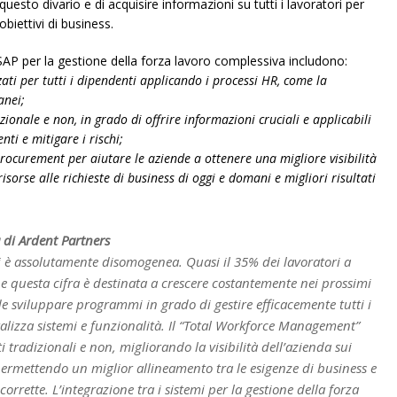
sto divario e di acquisire informazioni su tutti i lavoratori per
biettivi di business.
i SAP per la gestione della forza lavoro complessiva includono:
ati per tutti i dipendenti applicando i processi HR, come la
anei;
zionale e non, in grado di offrire informazioni cruciali e applicabili
nti e mitigare i rischi;
procurement per aiutare le aziende a ottenere una migliore visibilità
risorse alle richieste di business di oggi e domani e migliori risultati
a di Ardent Partners
i è assolutamente disomogenea. Quasi il 35% dei lavoratori a
e questa cifra è destinata a crescere costantemente nei prossimi
e sviluppare programmi in grado di gestire efficacemente tutti i
lizza sistemi e funzionalità. Il “Total Workforce Management”
 tradizionali e non, migliorando la visibilità dell’azienda sui
permettendo un miglior allineamento tra le esigenze di business e
corrette. L’integrazione tra i sistemi per la gestione della forza