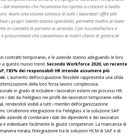
 – dal momento che l’economia ha ripreso a crescere a livello
. Avere una visione univoca di tutti i lavoratori offre alle
ove i propri talenti stanno operando; permette inoltre ai team
nte in contatto le persone in azienda. Con SuccessFactors e
R e procurement che consentono ai nostri clienti di gestire al
dei contratti temporanei, e le aziende stanno adeguando le loro
ne a questo nuovo trend.
Secondo Workforce 2020, un recente
P, l’83% dei responsabili HR intende assumere più
ni.
L’aumento dell’occupazione flessibile rappresenta una sfida
ottimizzazione della loro forza lavoro complessiva.
sonale in grado di includere i lavoratori esterni nei processi HR.
 i dati da Fieldglass nei profili dei lavoratori temporanei nella
rendendoli visibili a tutti i membri dell’organizzazione
i. Un’ulteriore integrazione tra Fieldglass e la soluzione SAP
e aziende di combinare i dati dei dipendenti e dei lavoratori
a e individuare facilmente le giuste competenze. La mancanza di
 maniera mirata; l’integrazione tra le soluzioni HCM di SAP e di