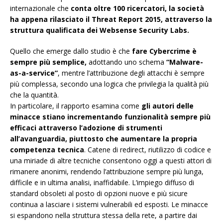
internazionale che
conta oltre 100 ricercatori, la società
ha appen
a rilasciato il Threat Report 2015, attraverso la
struttura qualificata dei Websense Security Labs.
Quello che emerge dallo studio è che
fare Cybercrime è
sempre più semplice,
adottando uno schema
“Malware-
as-a-service”
, mentre l’attribuzione degli attacchi è sempre
più complessa, secondo una logica che privilegia la qualità più
che la quantità.
In particolare, il rapporto esamina come
gli autori delle
minacce stiano incrementando funzionalità sempre più
efficaci attraverso l’adozione di strumenti
all’avanguardia, piuttosto che aumentare la propria
competenza tecnica
. Catene di redirect, riutilizzo di codice e
una miriade di altre tecniche consentono oggi a questi attori di
rimanere anonimi, rendendo l’attribuzione sempre più lunga,
difficile e in ultima analisi, inaffidabile. L’impiego diffuso di
standard obsoleti al posto di opzioni nuove e più sicure
continua a lasciare i sistemi vulnerabili ed esposti. Le minacce
si espandono nella struttura stessa della rete, a partire dai