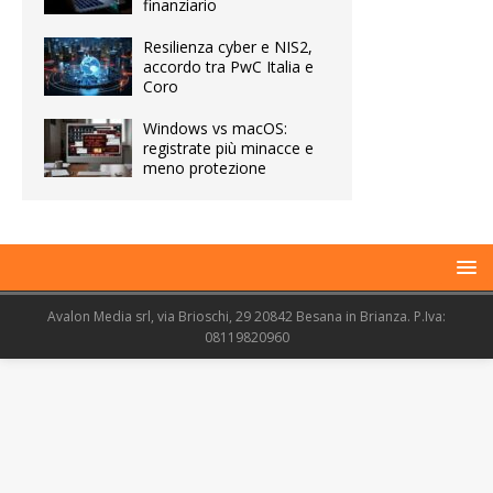
finanziario
Resilienza cyber e NIS2,
accordo tra PwC Italia e
Coro
Windows vs macOS:
registrate più minacce e
meno protezione
Avalon Media srl, via Brioschi, 29 20842 Besana in Brianza. P.Iva:
08119820960