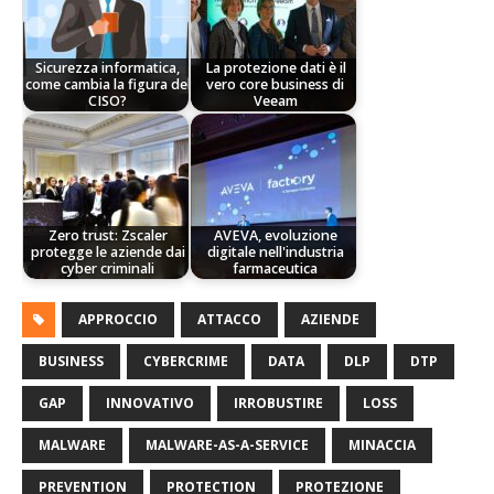
Sicurezza informatica,
La protezione dati è il
come cambia la figura del
vero core business di
CISO?
Veeam
Zero trust: Zscaler
AVEVA, evoluzione
protegge le aziende dai
digitale nell'industria
cyber criminali
farmaceutica
APPROCCIO
ATTACCO
AZIENDE
BUSINESS
CYBERCRIME
DATA
DLP
DTP
GAP
INNOVATIVO
IRROBUSTIRE
LOSS
MALWARE
MALWARE-AS-A-SERVICE
MINACCIA
PREVENTION
PROTECTION
PROTEZIONE