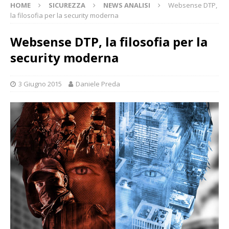
HOME
SICUREZZA
NEWS ANALISI
Websense DTP,
la filosofia per la security moderna
Websense DTP, la filosofia per la
security moderna
3 Giugno 2015
Daniele Preda