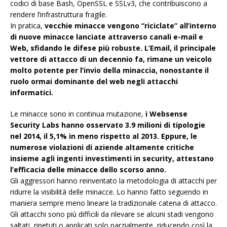
codici di base Bash, OpenSSL e SSLv3, che contribuiscono a
rendere l’infrastruttura fragile.
In pratica,
vecchie minacce vengono “riciclate” all’interno
di nuove minacce lanciate attraverso canali e-mail e
Web, sfidando le difese più robuste. L’Email, il principale
vettore di attacco di un decennio fa, rimane un veicolo
molto potente per l’invio della minaccia, nonostante il
ruolo ormai dominante del web negli attacchi
informatici.
Le minacce sono in continua mutazione,
i Websense
Security Labs hanno osservato 3.9 milioni di tipologie
nel 2014, il 5,1% in meno rispetto al 2013. Eppure, le
numerose violazioni di aziende altamente critiche
insieme agli ingenti investimenti in security, attestano
l’efficacia delle minacce dello scorso anno.
Gli aggressori hanno reinventato la metodologia di attacchi per
ridurre la visibilità delle minacce. Lo hanno fatto seguendo in
maniera sempre meno lineare la tradizionale catena di attacco.
Gli attacchi sono più difficili da rilevare se alcuni stadi vengono
saltati, ripetuti o applicati solo parzialmente, riducendo così la