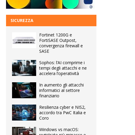
SICUREZZA
Fortinet 1200G e
FortiSASE Outpost,
convergenza firewall e
SASE
Sophos: l’AI comprime i
tempi degli attacchi e ne
accelera l’operatività
In aumento gli attacchi
informatici al settore
finanziario
Resilienza cyber e NIS2,
accordo tra PwC Italia e
Coro
Windows vs macOS:
registrate più minacce e