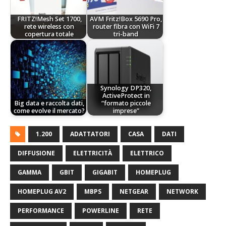
FRITZ!Mesh Set 1700,
AVM Fritz!Box 5690 Pro,
rete wireless con
router fibra con WiFi 7
copertura totale
tri-band
Synology DP320,
ActiveProtect in
Big data e raccolta dati,
“formato piccole
come evolve il mercato?
imprese”
1.200
ADATTATORI
CASA
DATI
DIFFUSIONE
ELETTRICITÀ
ELETTRICO
GAMMA
GBIT
GIGABIT
HOMEPLUG
HOMEPLUG AV2
MBPS
NETGEAR
NETWORK
PERFORMANCE
POWERLINE
RETE