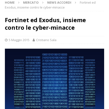
HOME
MERCATO
NEWS ACCORDI
Fortinet ed
Exodus, insieme contro le cyber-minacce
Fortinet ed Exodus, insieme
contro le cyber-minacce
5 Maggio 2015
Cristiano Sala