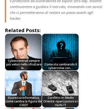
e protezione da vulnerabilità ed exploit zero-day. Insieme
continueremo a guidare il mercato, innovando con servizi
che ci permetteranno di restare un passo avanti agli
hacker.
Related Posts:
Cybercriminali sempre
più veloci nello sfruttare
Come sta cambiando il
le…
cybercrime con…
Sicurezza informatica,
Conflitto in Medio
come cambia la figura del
Oriente: ripercussioni e i
CISO?
rischi IT