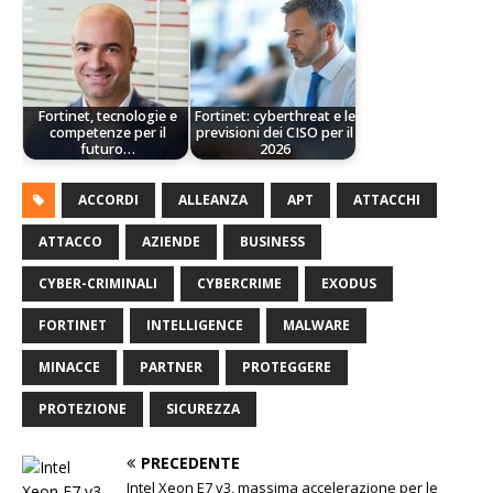
Fortinet, tecnologie e
Fortinet: cyberthreat e le
competenze per il
previsioni dei CISO per il
futuro…
2026
ACCORDI
ALLEANZA
APT
ATTACCHI
ATTACCO
AZIENDE
BUSINESS
CYBER-CRIMINALI
CYBERCRIME
EXODUS
FORTINET
INTELLIGENCE
MALWARE
MINACCE
PARTNER
PROTEGGERE
PROTEZIONE
SICUREZZA
PRECEDENTE
Intel Xeon E7 v3, massima accelerazione per le