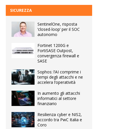
SICUREZZA
SentinelOne, risposta
‘closed-loop’ per il SOC
autonomo
Fortinet 1200G e
FortiSASE Outpost,
convergenza firewall e
SASE
Sophos: l’AI comprime i
tempi degli attacchi e ne
accelera l’operatività
In aumento gli attacchi
informatici al settore
finanziario
Resilienza cyber e NIS2,
accordo tra PwC Italia e
Coro