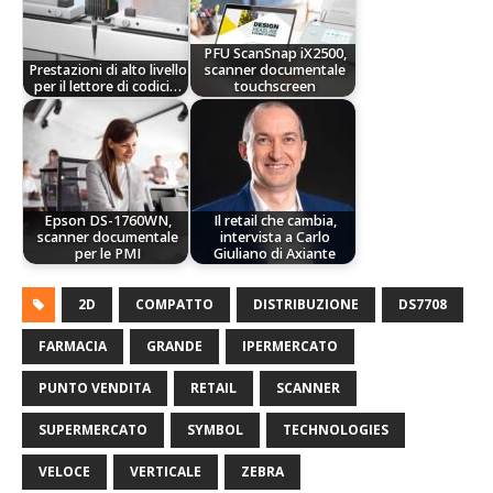
PFU ScanSnap iX2500,
Prestazioni di alto livello
scanner documentale
per il lettore di codici…
touchscreen
Epson DS-1760WN,
Il retail che cambia,
scanner documentale
intervista a Carlo
per le PMI
Giuliano di Axiante
2D
COMPATTO
DISTRIBUZIONE
DS7708
FARMACIA
GRANDE
IPERMERCATO
PUNTO VENDITA
RETAIL
SCANNER
SUPERMERCATO
SYMBOL
TECHNOLOGIES
VELOCE
VERTICALE
ZEBRA