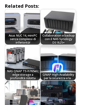
Related Posts:
Asus NUC 14, miniPC
Collaboration e backup
senza complessi di
con il NAS Synology
inferiorità!
DS1825+
NAS QNAP TS-h765eU,
edge storage a
QNAP High Availability
profondità ridotta
per la sicurezza e la…