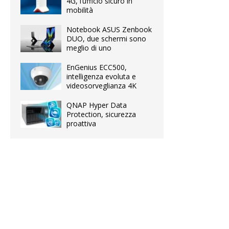
4G, l’ufficio sicuro in
mobilità
Notebook ASUS Zenbook
DUO, due schermi sono
meglio di uno
EnGenius ECC500,
intelligenza evoluta e
videosorveglianza 4K
QNAP Hyper Data
Protection, sicurezza
proattiva