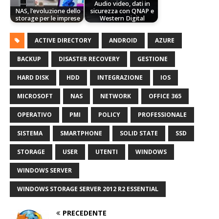
Audio video, dati in
NAS, l’evoluzione dello
sicurezza con QNAP e
storage per le imprese
Western Digital
ACTIVE DIRECTORY
ANDROID
AZURE
BACKUP
DISASTER RECOVERY
GESTIONE
HARD DISK
HDD
INTEGRAZIONE
IOS
MICROSOFT
NAS
NETWORK
OFFICE 365
OPERATIVO
PMI
POLICY
PROFESSIONALE
SISTEMA
SMARTPHONE
SOLID STATE
SSD
STORAGE
USER
UTENTI
WINDOWS
WINDOWS SERVER
WINDOWS STORAGE SERVER 2012 R2 ESSENTIAL
PRECEDENTE