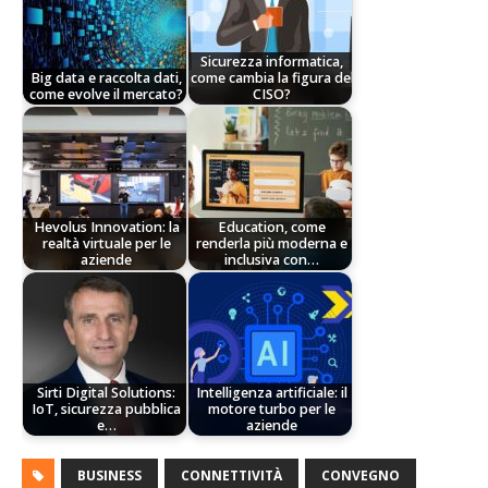
Sicurezza informatica,
Big data e raccolta dati,
come cambia la figura del
come evolve il mercato?
CISO?
Hevolus Innovation: la
Education, come
realtà virtuale per le
renderla più moderna e
aziende
inclusiva con…
Sirti Digital Solutions:
Intelligenza artificiale: il
IoT, sicurezza pubblica
motore turbo per le
e…
aziende
BUSINESS
CONNETTIVITÀ
CONVEGNO