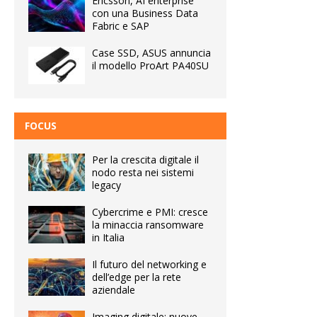
Ericsson, AI enterprise
con una Business Data
Fabric e SAP
Case SSD, ASUS annuncia
il modello ProArt PA40SU
FOCUS
Per la crescita digitale il
nodo resta nei sistemi
legacy
Cybercrime e PMI: cresce
la minaccia ransomware
in Italia
Il futuro del networking e
dell’edge per la rete
aziendale
Imaging digitale: nuove