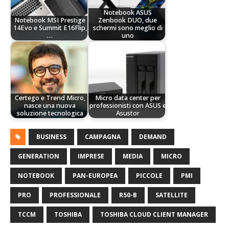
Notebook ASUS
Notebook MSI Prestige
Zenbook DUO, due
14Evo e Summit E16Flip,
schermi sono meglio di
…
uno
Certego e Trend Micro,
Micro data center per
nasce una nuova
professionisti con ASUS e
soluzione tecnologica
Asustor
BUSINESS
CAMPAGNA
DEMAND
GENERATION
IMPRESE
MEDIA
MICRO
NOTEBOOK
PAN-EUROPEA
PICCOLE
PMI
PRO
PROFESSIONALE
R50-B
SATELLITE
TCCM
TOSHIBA
TOSHIBA CLOUD CLIENT MANAGER