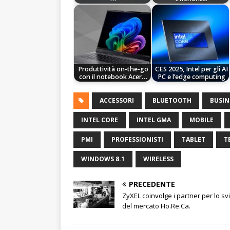
Produttività on-the-go
CES 2025, Intel per gli AI
con il notebook Acer…
PC e l’edge computing
ACCESSORI
BLUETOOTH
BUSIN
INTEL CORE
INTEL GMA
MOBILE
PMI
PROFESSIONISTI
TABLET
T
WINDOWS 8.1
WIRELESS
PRECEDENTE
ZyXEL coinvolge i partner per lo sv
del mercato Ho.Re.Ca.