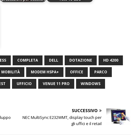
ESS
COMPLETA
DELL
DOTAZIONE
HD 4200
MOBILITÀ
MODEM HSPA+
OFFICE
PARCO
EST
UFFICIO
VENUE 11 PRO
WINDOWS
SUCCESSIVO
iluppo
NEC MultiSync E232WMT, display touch per
gli uffici e il retail