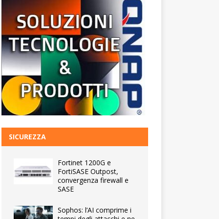
SICUREZZA
Fortinet 1200G e
FortiSASE Outpost,
convergenza firewall e
SASE
Sophos: l’AI comprime i
tempi degli attacchi e ne