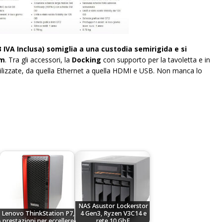
 IVA Inclusa) somiglia a una custodia semirigida e si
mm
. Tra gli accessori, la
Docking
con supporto per la tavoletta e in
ilizzate, da quella Ethernet a quella HDMI e USB. Non manca lo
NAS Asustor Lockerstor
Lenovo ThinkStation P7,
4 Gen3, Ryzen V3C14 e
prestazioni per eccellere
rete 10 GbE