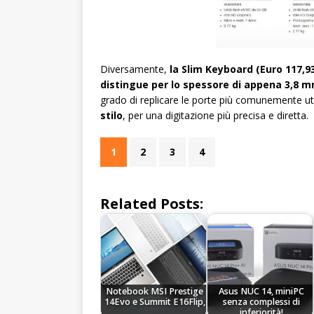
Diversamente,
la Slim Keyboard (Euro 117,93
distingue per lo spessore di appena 3,8 
grado di replicare le porte più comunemente ut
stilo
, per una digitazione più precisa e diretta.
1
2
3
4
Related Posts:
Notebook MSI Prestige
Asus NUC 14, miniPC
14Evo e Summit E16Flip,
senza complessi di
…
inferiorità!